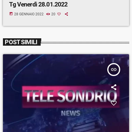
Tg Venerdì 28.01.2022
today
28 GENNAIO 2022
20
POST SIMILI
insert_link