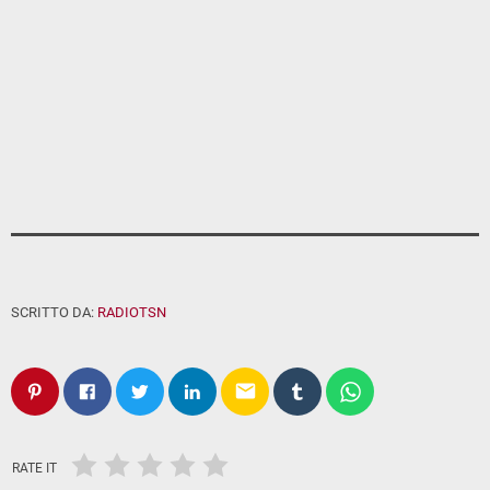
SCRITTO DA:
RADIOTSN
email
RATE IT