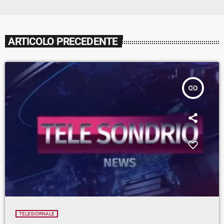
ARTICOLO PRECEDENTE
insert_link
TELEGIORNALE