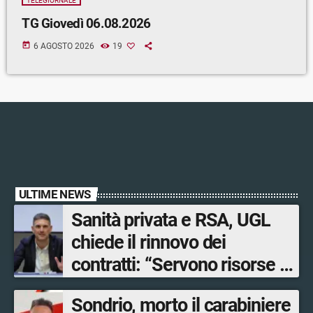
TELEGIORNALE
TG Giovedì 06.08.2026
today
6 AGOSTO 2026
19
ULTIME NEWS
Sanità privata e RSA, UGL
chiede il rinnovo dei
contratti: “Servono risorse e
salari adeguati”
Sondrio, morto il carabiniere