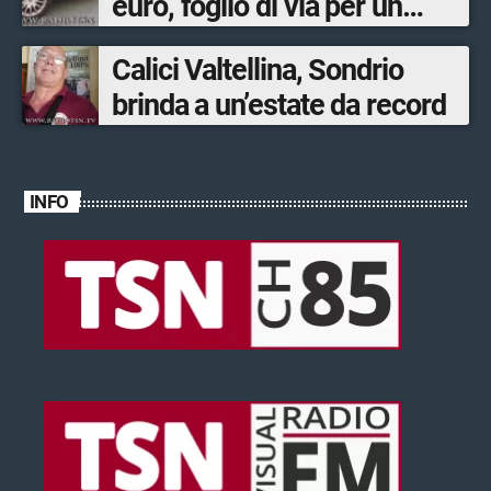
euro, foglio di via per un
ventinovenne
Calici Valtellina, Sondrio
brinda a un’estate da record
INFO