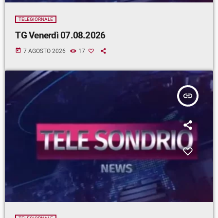
TELEGIORNALE
TG Venerdì 07.08.2026
today
7 AGOSTO 2026
17
insert_link