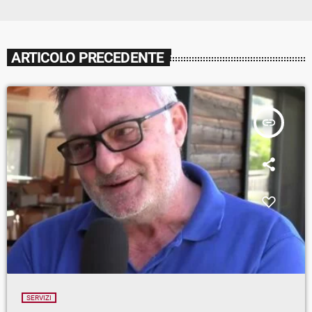
ARTICOLO PRECEDENTE
insert_link
SERVIZI