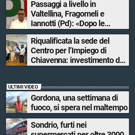
Passaggi a livello in
Valtellina, Fragomeli e
Iannotti (Pd): «Dopo le
Olimpiadi solo un terzo delle
Riqualificata la sede del
opere sostitutive sarà
Centro per l’Impiego di
ultimato entro il 2026»
Chiavenna: investimento da
quasi 250mila euro
ULTIMI VIDEO
Gordona, una settimana di
fuoco, si spera nel maltempo
Sondrio, furti nei
supermercati per oltre 3000