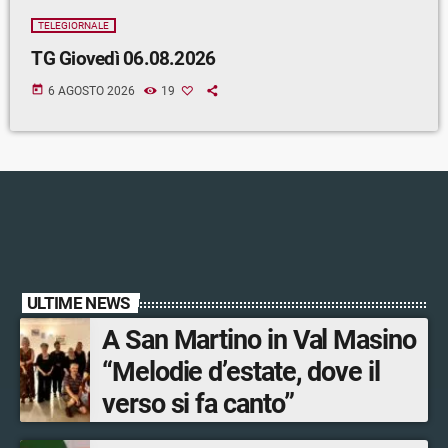
TELEGIORNALE
TG Giovedì 06.08.2026
today
6 AGOSTO 2026
19
ULTIME NEWS
A San Martino in Val Masino
“Melodie d’estate, dove il
verso si fa canto”