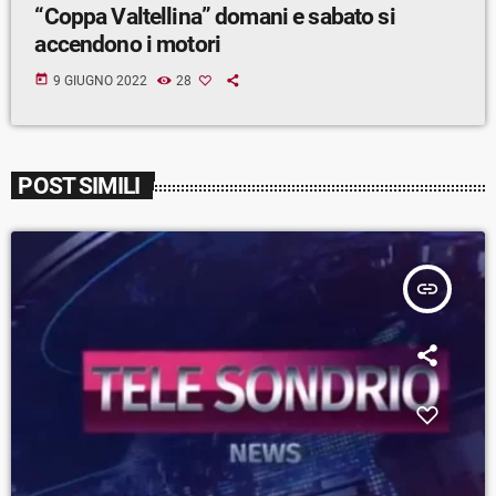
“Coppa Valtellina” domani e sabato si
accendono i motori
today
9 GIUGNO 2022
28
POST SIMILI
insert_link