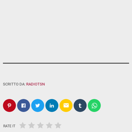
SCRITTO DA:
RADIOTSN
email
RATE IT