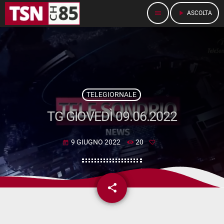
menu
play_arrow
ASCOLTA
TELEGIORNALE
TG GIOVEDÌ 09.06.2022
9 GIUGNO 2022
20
today
share
email