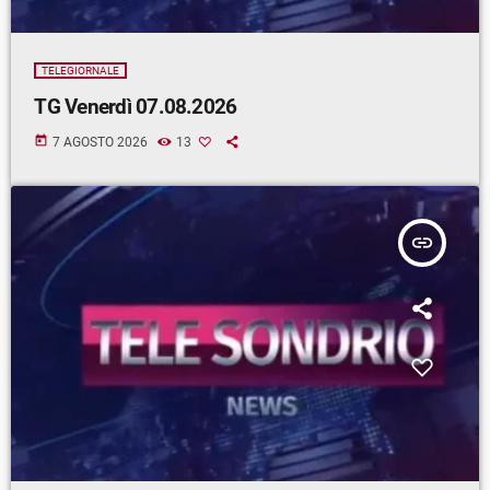
TELEGIORNALE
TG Venerdì 07.08.2026
today
7 AGOSTO 2026
13
insert_link