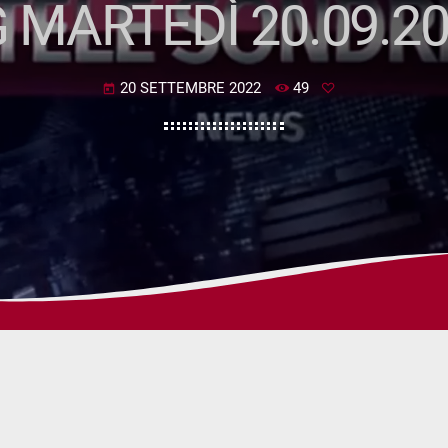
 MARTEDÌ 20.09.2
20 SETTEMBRE 2022
49
today