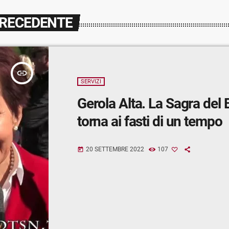
PRECEDENTE
insert_link
SERVIZI
Gerola Alta. La Sagra del B
torna ai fasti di un tempo
20 SETTEMBRE 2022
107
today