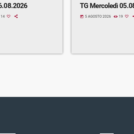
6.08.2026
TG Mercoledì 05.0
14
5 AGOSTO 2026
19
today