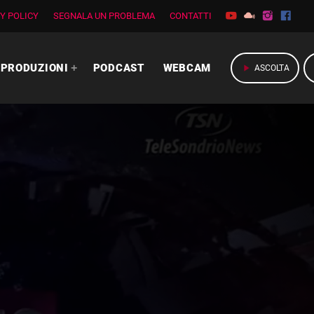
Y POLICY
SEGNALA UN PROBLEMA
CONTATTI
PRODUZIONI
PODCAST
WEBCAM
play_arrow
ASCOLTA