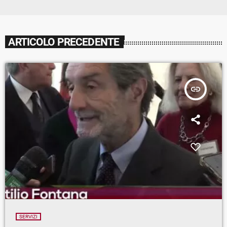
ARTICOLO PRECEDENTE
insert_link
SERVIZI