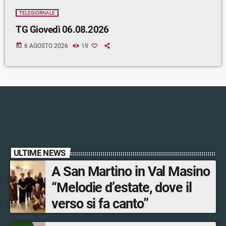
TELEGIORNALE
TG Giovedì 06.08.2026
today
6 AGOSTO 2026
19
ULTIME NEWS
A San Martino in Val Masino
“Melodie d’estate, dove il
verso si fa canto”