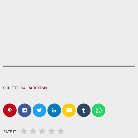
SCRITTO DA:
RADIOTSN
email
RATE IT