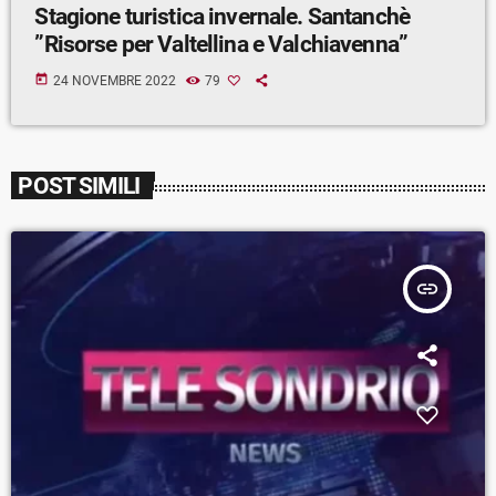
Stagione turistica invernale. Santanchè
”Risorse per Valtellina e Valchiavenna”
today
24 NOVEMBRE 2022
79
POST SIMILI
insert_link