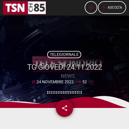
menu
play_arrow
ASCOLTA
TELEGIORNALE
TG GIOVEDÌ 24.11.2022
24 NOVEMBRE 2022
52
today
share
email