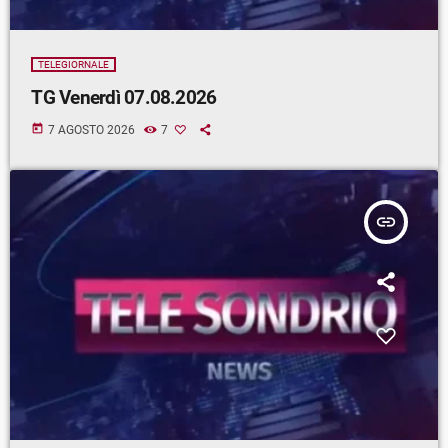
TELEGIORNALE
TG Venerdì 07.08.2026
today
7 AGOSTO 2026
7
insert_link