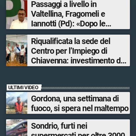
Passaggi a livello in
Valtellina, Fragomeli e
Iannotti (Pd): «Dopo le
Olimpiadi solo un terzo delle
Riqualificata la sede del
opere sostitutive sarà
Centro per l’Impiego di
ultimato entro il 2026»
Chiavenna: investimento da
quasi 250mila euro
ULTIMI VIDEO
Gordona, una settimana di
fuoco, si spera nel maltempo
Sondrio, furti nei
supermercati per oltre 3000