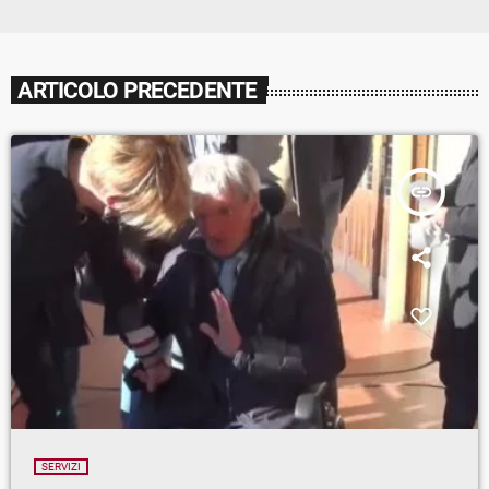
ARTICOLO PRECEDENTE
insert_link
SERVIZI