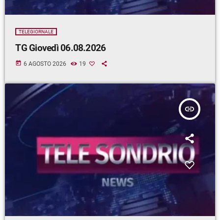
TELEGIORNALE
TG Giovedì 06.08.2026
today
6 AGOSTO 2026
19
insert_link