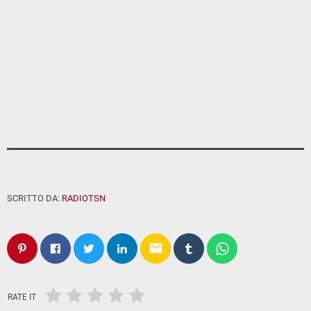
SCRITTO DA:
RADIOTSN
email
RATE IT