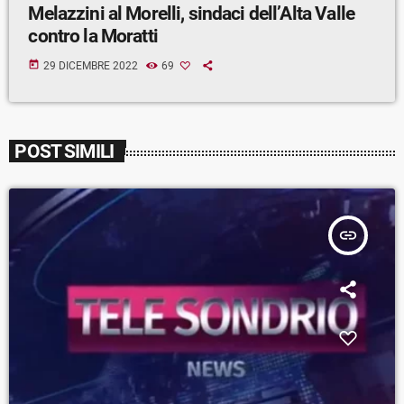
Melazzini al Morelli, sindaci dell’Alta Valle
contro la Moratti
today
29 DICEMBRE 2022
69
POST SIMILI
insert_link