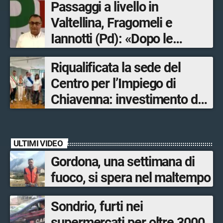
Passaggi a livello in
Valtellina, Fragomeli e
Iannotti (Pd): «Dopo le
Olimpiadi solo un terzo delle
Riqualificata la sede del
opere sostitutive sarà
Centro per l’Impiego di
ultimato entro il 2026»
Chiavenna: investimento da
quasi 250mila euro
ULTIMI VIDEO
Gordona, una settimana di
fuoco, si spera nel maltempo
Sondrio, furti nei
supermercati per oltre 3000