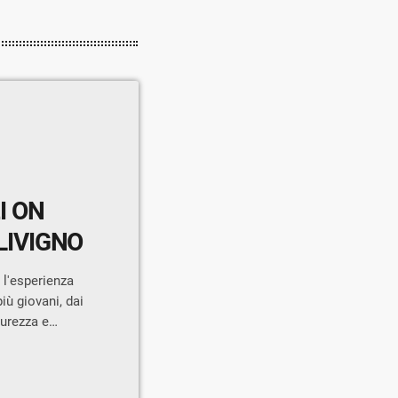
I ON
LIVIGNO
 l'esperienza
iù giovani, dai
curezza e
lontari
alità turistiche
 soccorritori e