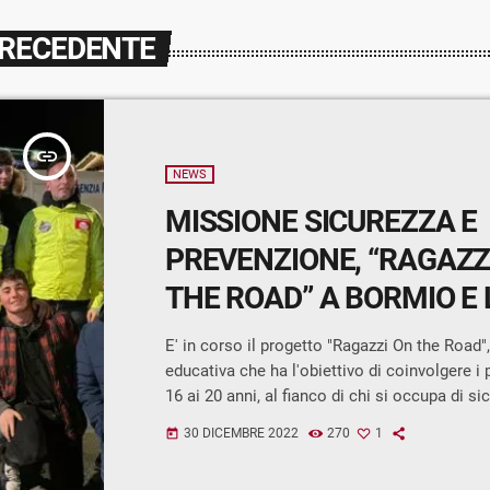
PRECEDENTE
insert_link
NEWS
MISSIONE SICUREZZA E
PREVENZIONE, “RAGAZZ
THE ROAD” A BORMIO E 
E' in corso il progetto "Ragazzi On the Road",
educativa che ha l'obiettivo di coinvolgere i p
16 ai 20 anni, al fianco di chi si occupa di si
prevenzione. A Bormio e Livigno i giovani vo
30 DICEMBRE 2022
270
1
today
vivranno, fino al 3 gennaio, la realtà delle loc
con la Polizia Locale, sulle ambulanze, con i