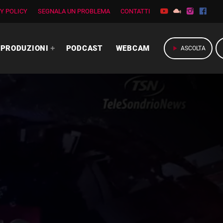
Y POLICY
SEGNALA UN PROBLEMA
CONTATTI
PRODUZIONI
PODCAST
WEBCAM
play_arrow
ASCOLTA