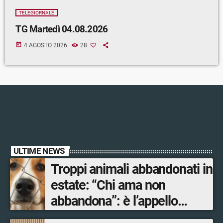
TELEGIORNALE
TG Martedì 04.08.2026
today
4 AGOSTO 2026
28
ULTIME NEWS
Troppi animali abbandonati in
estate: “Chi ama non
abbandona”: è l’appello
dell’assessore al Territorio e