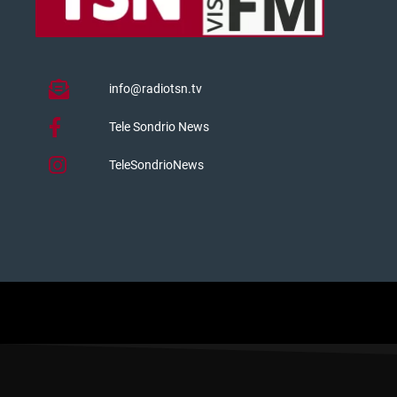
info@radiotsn.tv
Tele Sondrio News
TeleSondrioNews