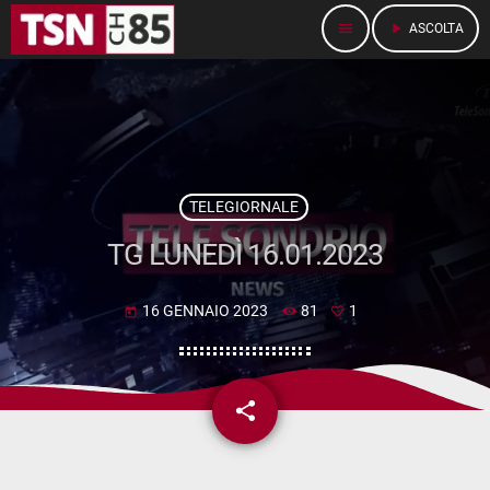
menu
play_arrow
ASCOLTA
TELEGIORNALE
TG LUNEDÌ 16.01.2023
16 GENNAIO 2023
81
1
today
share
email
1