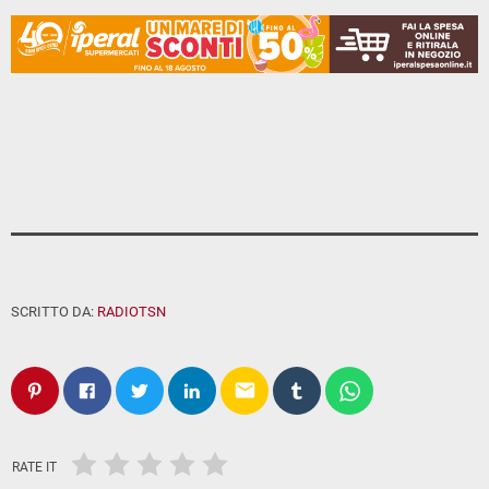
SCRITTO DA:
RADIOTSN
email
RATE IT