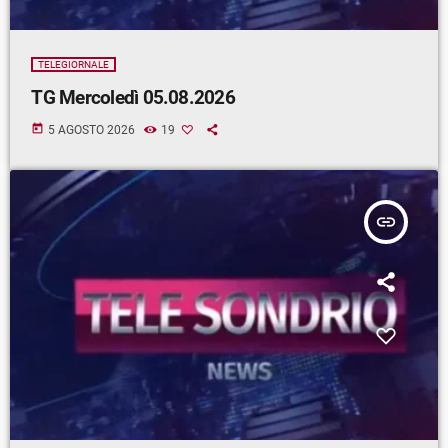
TELEGIORNALE
TG Mercoledì 05.08.2026
today
5 AGOSTO 2026
19
insert_link