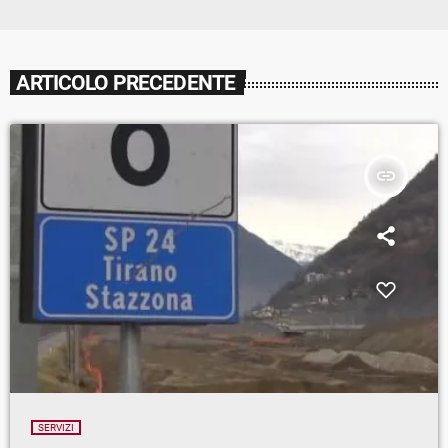
ARTICOLO PRECEDENTE
insert_link
SERVIZI