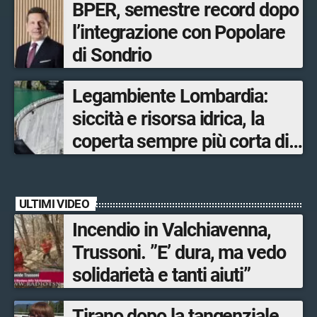
BPER, semestre record dopo
Sistemi verdi di Regione
l’integrazione con Popolare
Lombardia Gianluca Comazzi
di Sondrio
Legambiente Lombardia:
siccità e risorsa idrica, la
coperta sempre più corta di
una riserva in esaurimento
ULTIMI VIDEO
Incendio in Valchiavenna,
Trussoni. ”E’ dura, ma vedo
solidarietà e tanti aiuti”
Tirano dopo la tangenziale