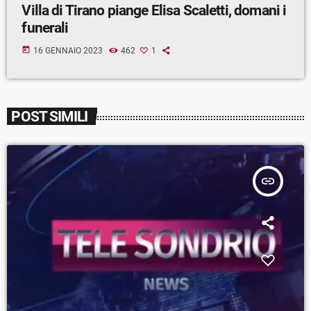
Villa di Tirano piange Elisa Scaletti, domani i
funerali
today
16 GENNAIO 2023
462
1
POST SIMILI
insert_link