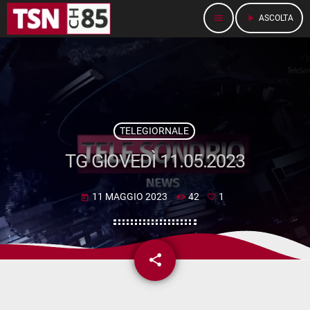
menu
play_arrow
ASCOLTA
TELEGIORNALE
TG GIOVEDÌ 11.05.2023
11 MAGGIO 2023
42
1
today
share
email
1