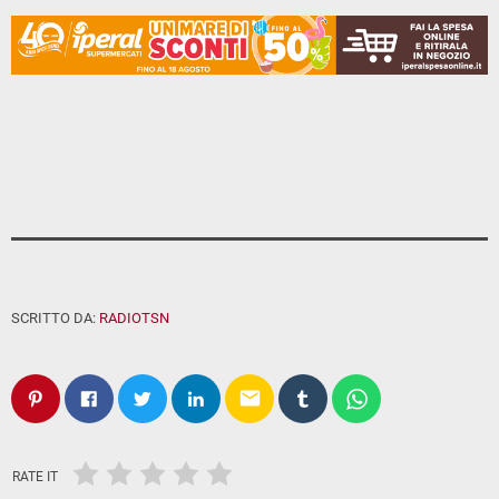
SCRITTO DA:
RADIOTSN
email
RATE IT