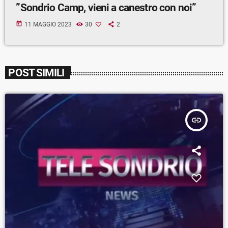
”Sondrio Camp, vieni a canestro con noi”
today
11 MAGGIO 2023
30
2
POST SIMILI
insert_link