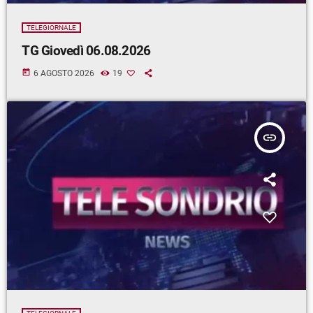
TELEGIORNALE
TG Giovedì 06.08.2026
today
6 AGOSTO 2026
19
insert_link