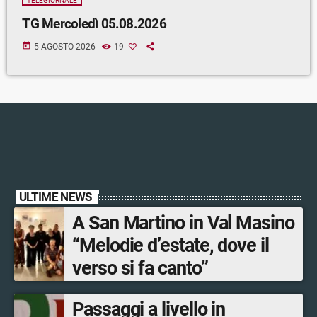
TELEGIORNALE
TG Mercoledì 05.08.2026
today
5 AGOSTO 2026
19
ULTIME NEWS
A San Martino in Val Masino
“Melodie d’estate, dove il
verso si fa canto”
Passaggi a livello in