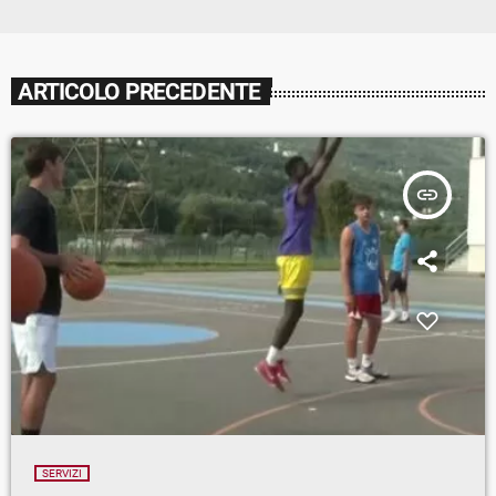
ARTICOLO PRECEDENTE
insert_link
SERVIZI