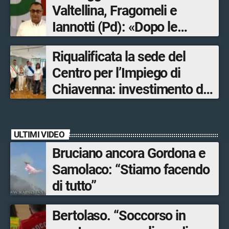
Valtellina, Fragomeli e
Iannotti (Pd): «Dopo le
Olimpiadi solo un terzo delle
Riqualificata la sede del
opere sostitutive sarà
Centro per l’Impiego di
ultimato entro il 2026»
Chiavenna: investimento da
quasi 250mila euro
ULTIMI VIDEO
Bruciano ancora Gordona e
Samolaco: “Stiamo facendo
di tutto”
Bertolaso. “Soccorso in