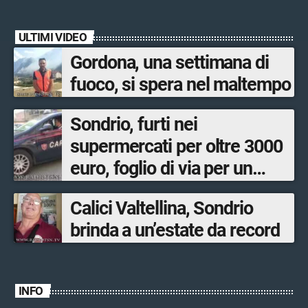
ULTIMI VIDEO
Gordona, una settimana di
fuoco, si spera nel maltempo
Sondrio, furti nei
supermercati per oltre 3000
euro, foglio di via per un
ventinovenne
Calici Valtellina, Sondrio
brinda a un’estate da record
INFO