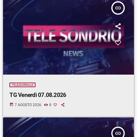
insert_link
TELEGIORNALE
TG Venerdì 07.08.2026
today
7 AGOSTO 2026
8
insert_link