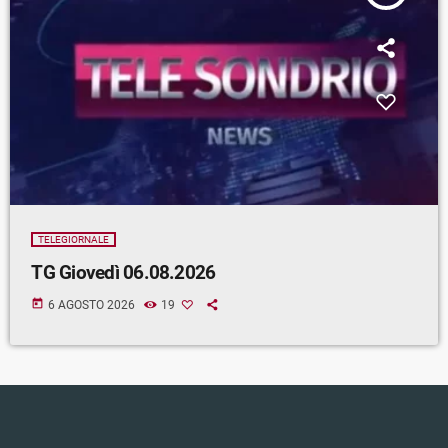
TELEGIORNALE
TG Giovedì 06.08.2026
today
6 AGOSTO 2026
19