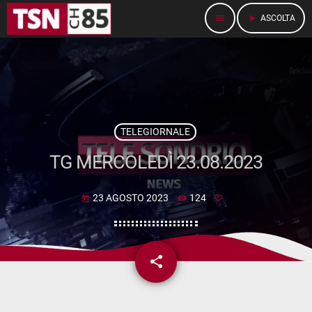
menu
play_arrow
ASCOLTA
TELEGIORNALE
TG MERCOLEDÌ 23.08.2023
23 AGOSTO 2023
124
today
share
email