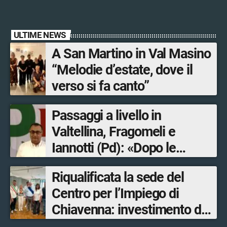
ULTIME NEWS
A San Martino in Val Masino
“Melodie d’estate, dove il
verso si fa canto”
Passaggi a livello in
Valtellina, Fragomeli e
Iannotti (Pd): «Dopo le
Olimpiadi solo un terzo delle
Riqualificata la sede del
opere sostitutive sarà
Centro per l’Impiego di
ultimato entro il 2026»
Chiavenna: investimento da
quasi 250mila euro