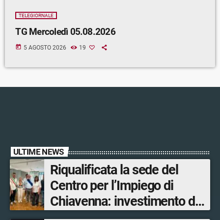
TELEGIORNALE
TG Mercoledì 05.08.2026
today
5 AGOSTO 2026
19
ULTIME NEWS
Riqualificata la sede del
Centro per l’Impiego di
Chiavenna: investimento da
quasi 250mila euro