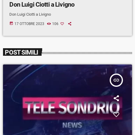
Don Luigi Ciotti a Livigno
Don Luigi Ciotti a Livigno
today
17 OTTOBRE 2023
106
POST SIMILI
insert_link