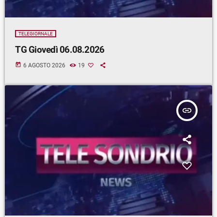
TELEGIORNALE
TG Giovedì 06.08.2026
today
6 AGOSTO 2026
19
insert_link