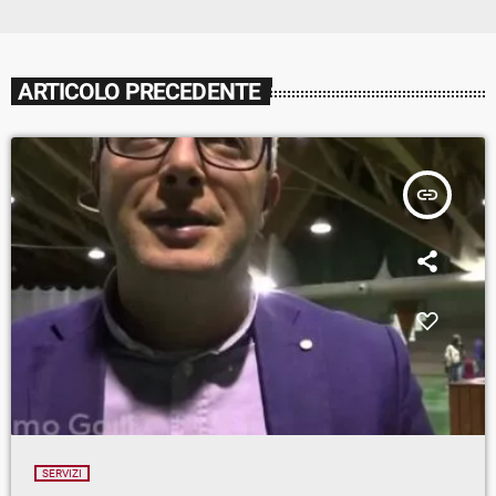
ARTICOLO PRECEDENTE
insert_link
SERVIZI