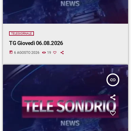
TELEGIORNALE
TG Giovedì 06.08.2026
today
6 AGOSTO 2026
19
insert_link