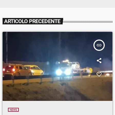
ARTICOLO PRECEDENTE
insert_link
NEWS