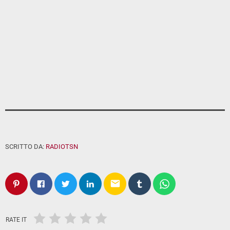
SCRITTO DA:
RADIOTSN
email
RATE IT