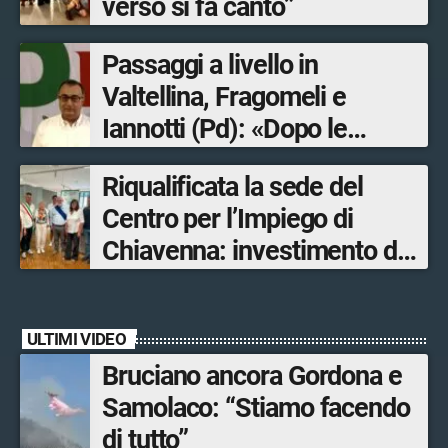
verso si fa canto”
Passaggi a livello in
Valtellina, Fragomeli e
Iannotti (Pd): «Dopo le
Olimpiadi solo un terzo delle
Riqualificata la sede del
opere sostitutive sarà
Centro per l’Impiego di
ultimato entro il 2026»
Chiavenna: investimento da
quasi 250mila euro
ULTIMI VIDEO
Bruciano ancora Gordona e
Samolaco: “Stiamo facendo
di tutto”