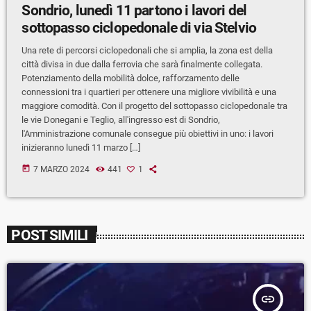
Sondrio, lunedì 11 partono i lavori del
sottopasso ciclopedonale di via Stelvio
Una rete di percorsi ciclopedonali che si amplia, la zona est della
città divisa in due dalla ferrovia che sarà finalmente collegata.
Potenziamento della mobilità dolce, rafforzamento delle
connessioni tra i quartieri per ottenere una migliore vivibilità e una
maggiore comodità. Con il progetto del sottopasso ciclopedonale tra
le vie Donegani e Teglio, all'ingresso est di Sondrio,
l'Amministrazione comunale consegue più obiettivi in uno: i lavori
inizieranno lunedì 11 marzo […]
today
7 MARZO 2024
441
1
POST SIMILI
insert_link