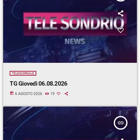
TELEGIORNALE
TG Giovedì 06.08.2026
today
6 AGOSTO 2026
19
insert_link