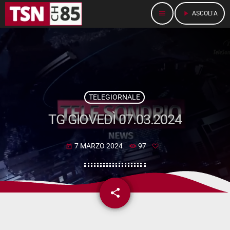
menu
play_arrow
ASCOLTA
TELEGIORNALE
TG GIOVEDÌ 07.03.2024
7 MARZO 2024
97
today
share
email