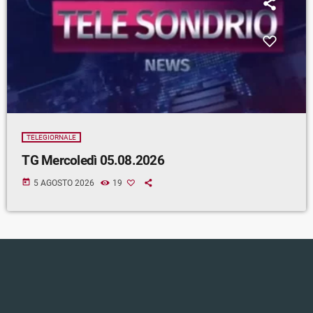
TELEGIORNALE
TG Mercoledì 05.08.2026
today
5 AGOSTO 2026
19