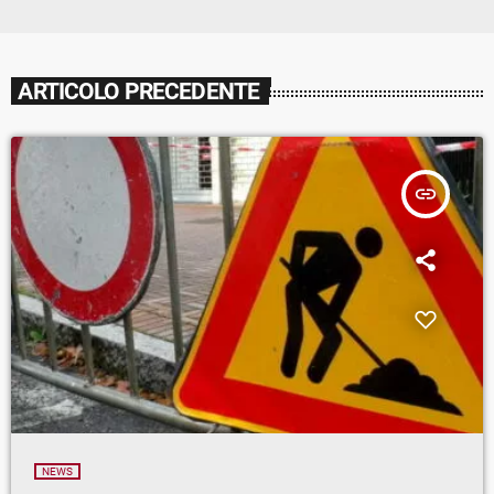
ARTICOLO PRECEDENTE
insert_link
NEWS