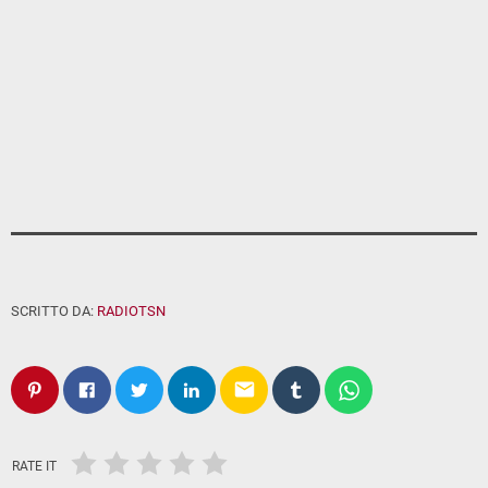
SCRITTO DA:
RADIOTSN
email
RATE IT