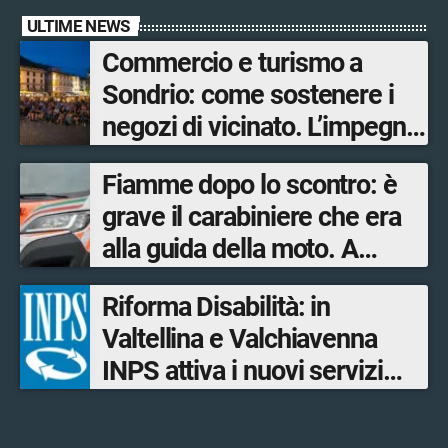
ULTIME NEWS
Commercio e turismo a
Sondrio: come sostenere i
negozi di vicinato. L’impegno
su più fronti
Fiamme dopo lo scontro: è
dell’Amministrazione
grave il carabiniere che era
comunale per garantire
alla guida della moto. A
servizi ai residenti e offrire
salvarlo un poliziotto fuori
opportunità ai turisti
Riforma Disabilità: in
servizio
Valtellina e Valchiavenna
INPS attiva i nuovi servizi
digitali per il Progetto di vita