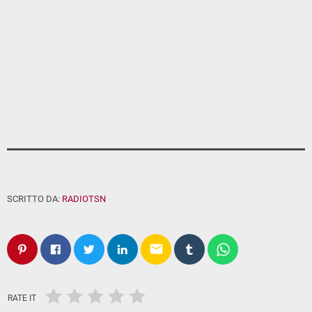
SCRITTO DA:
RADIOTSN
email
RATE IT