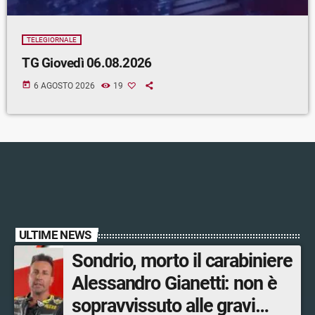
TELEGIORNALE
TG Giovedì 06.08.2026
today
6 AGOSTO 2026
19
ULTIME NEWS
Sondrio, morto il carabiniere
Alessandro Gianetti: non è
sopravvissuto alle gravi