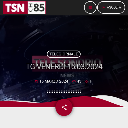
menu
play_arrow
ASCOLTA
TELEGIORNALE
TG VENERDÌ 15.03.2024
15 MARZO 2024
43
1
today
share
email
1