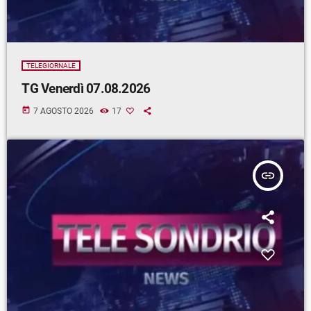
TELEGIORNALE
TG Venerdì 07.08.2026
today
7 AGOSTO 2026
17
insert_link