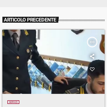
ARTICOLO PRECEDENTE
insert_link
SERVIZI