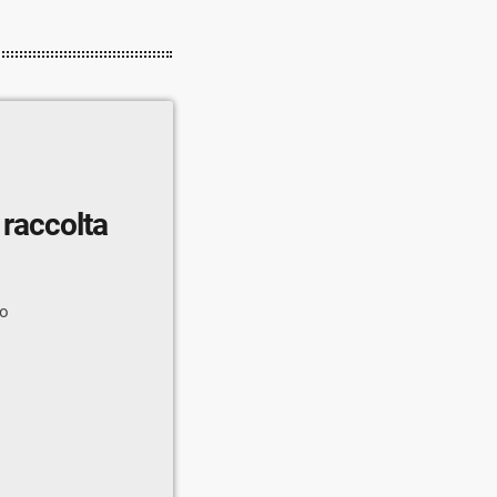
 raccolta
do