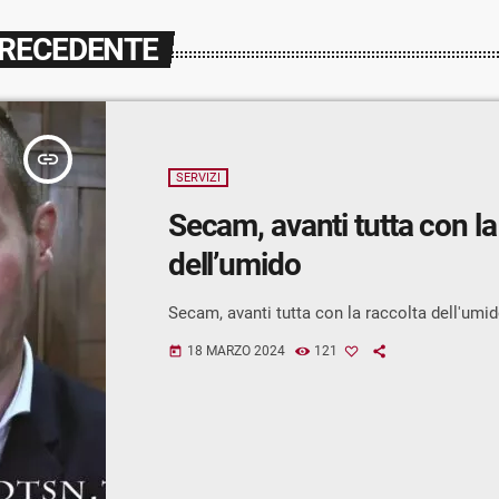
PRECEDENTE
insert_link
SERVIZI
Secam, avanti tutta con la
dell’umido
Secam, avanti tutta con la raccolta dell'umi
18 MARZO 2024
121
today