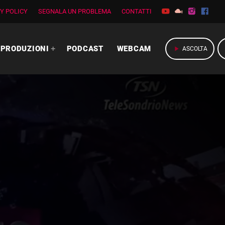
Y POLICY
SEGNALA UN PROBLEMA
CONTATTI
PRODUZIONI
PODCAST
WEBCAM
play_arrow
ASCOLTA