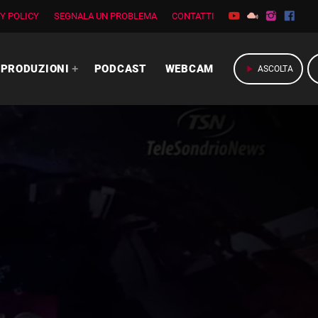
Y POLICY
SEGNALA UN PROBLEMA
CONTATTI
PRODUZIONI
PODCAST
WEBCAM
play_arrow
ASCOLTA