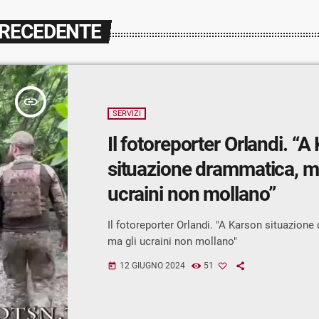
PRECEDENTE
insert_link
SERVIZI
Il fotoreporter Orlandi. “A
situazione drammatica, ma
ucraini non mollano”
Il fotoreporter Orlandi. "A Karson situazion
ma gli ucraini non mollano"
12 GIUGNO 2024
51
today