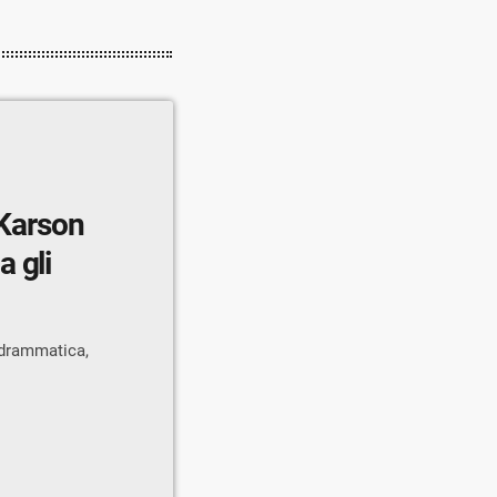
 Karson
 gli
e drammatica,