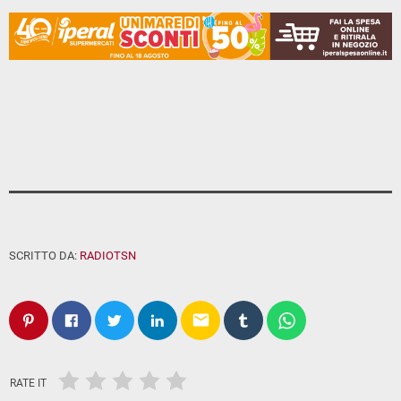
SCRITTO DA:
RADIOTSN
email
RATE IT