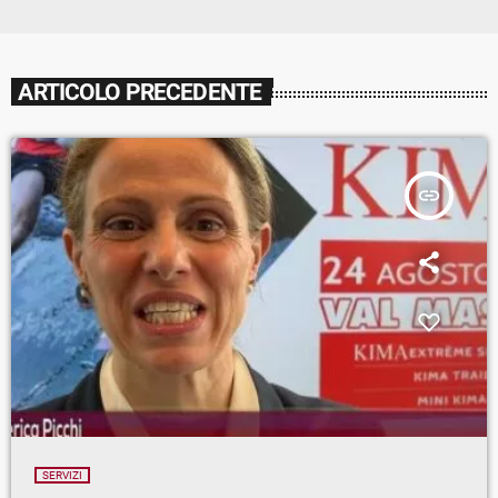
ARTICOLO PRECEDENTE
insert_link
SERVIZI