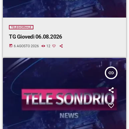
TELEGIORNALE
TG Giovedì 06.08.2026
today
6 AGOSTO 2026
12
insert_link