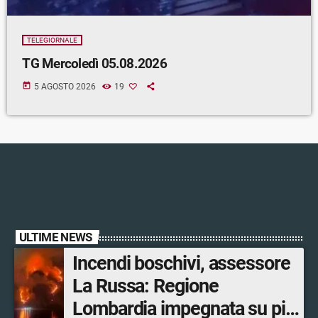
TELEGIORNALE
TG Mercoledì 05.08.2026
today
5 AGOSTO 2026
19
ULTIME NEWS
Incendi boschivi, assessore
La Russa: Regione
Lombardia impegnata su più