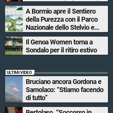
fronti, 48 volontari coinvolti
A Bormio apre il Sentiero
tra le province di Lecco,
della Purezza con il Parco
Sondrio, Milano e Como
Nazionale dello Stelvio e
Bormio Tourism
Il Genoa Women torna a
Sondalo per il ritiro estivo
ULTIMI VIDEO
Bruciano ancora Gordona e
Samolaco: “Stiamo facendo
di tutto”
Bertolaso. “Soccorso in