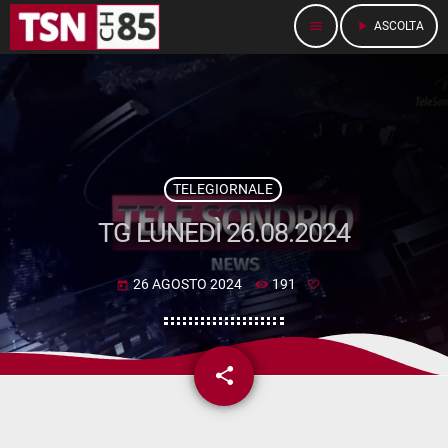
menu
play_arrow
ASCOLTA
TELEGIORNALE
TG LUNEDÌ 26.08.2024
26 AGOSTO 2024
191
today
share
email