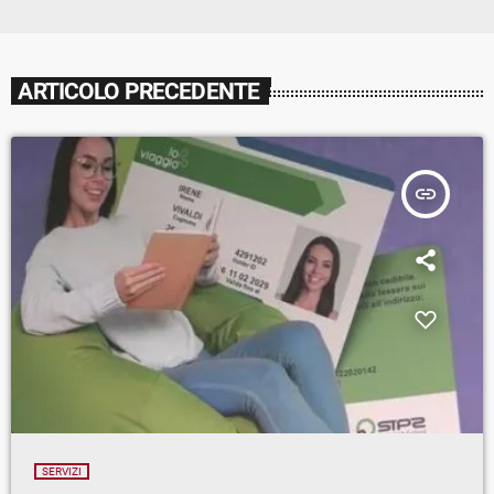
ARTICOLO PRECEDENTE
insert_link
SERVIZI