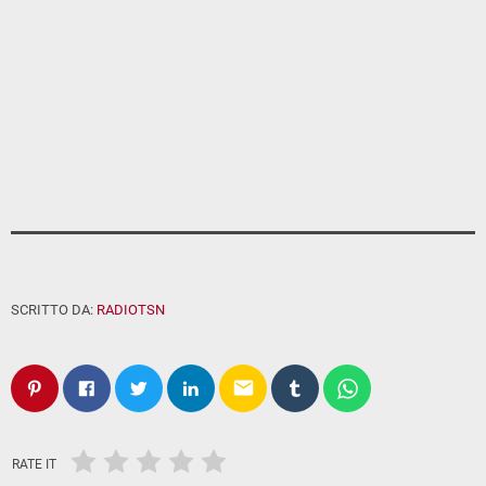
SCRITTO DA:
RADIOTSN
email
RATE IT