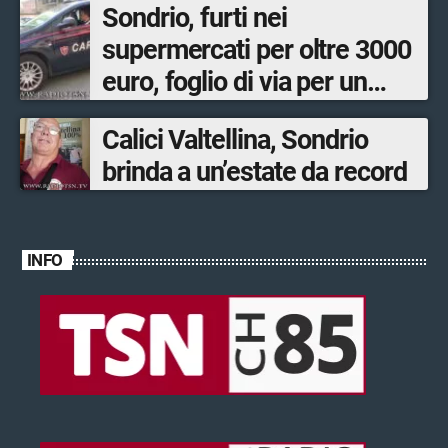
Sondrio, furti nei
supermercati per oltre 3000
euro, foglio di via per un
ventinovenne
Calici Valtellina, Sondrio
brinda a un’estate da record
INFO