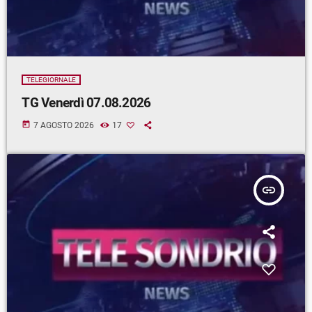
TELEGIORNALE
TG Venerdì 07.08.2026
today
7 AGOSTO 2026
17
insert_link