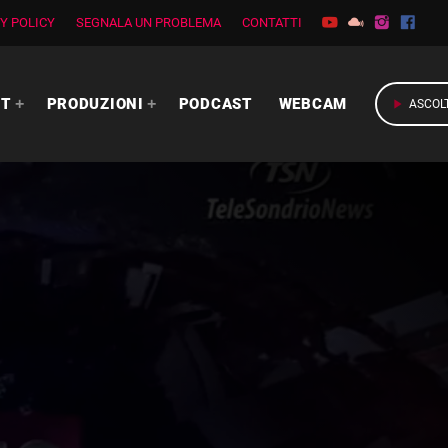
Y POLICY
SEGNALA UN PROBLEMA
CONTATTI
RT
PRODUZIONI
PODCAST
WEBCAM
play_arrow
ASCOL