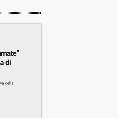
iamate”
a di
va della