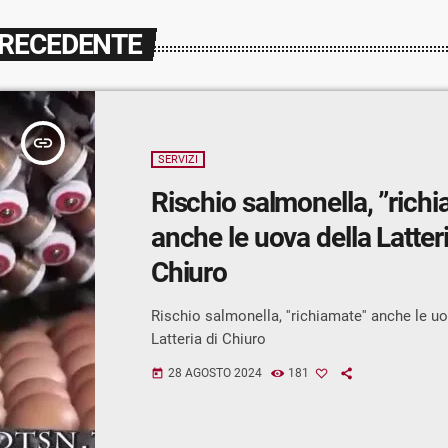
PRECEDENTE
insert_link
SERVIZI
Rischio salmonella, ”rich
anche le uova della Latteri
Chiuro
Rischio salmonella, ''richiamate'' anche le uo
Latteria di Chiuro
28 AGOSTO 2024
181
today