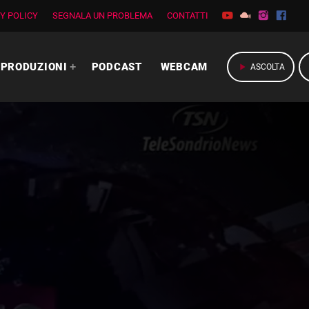
Y POLICY
SEGNALA UN PROBLEMA
CONTATTI
PRODUZIONI
PODCAST
WEBCAM
play_arrow
ASCOLTA