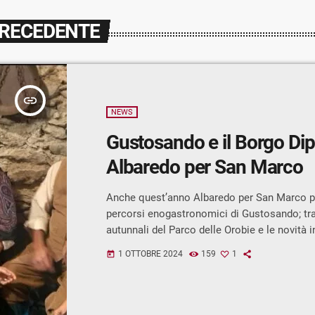
PRECEDENTE
insert_link
NEWS
Gustosando e il Borgo Dip
Albaredo per San Marco
Anche quest’anno Albaredo per San Marco pa
percorsi enogastronomici di Gustosando; tra 
autunnali del Parco delle Orobie e le novità
ci si aspetta una grande affluenza di visitato
1 OTTOBRE 2024
159
1
today
Ravelli delegata all’organizzazione ce ne par
abbiamo inserito molte novità: una nuova po
località “Case di Sopra” dove, oltre alla degu
potranno osservare presso il Point Scenic Al