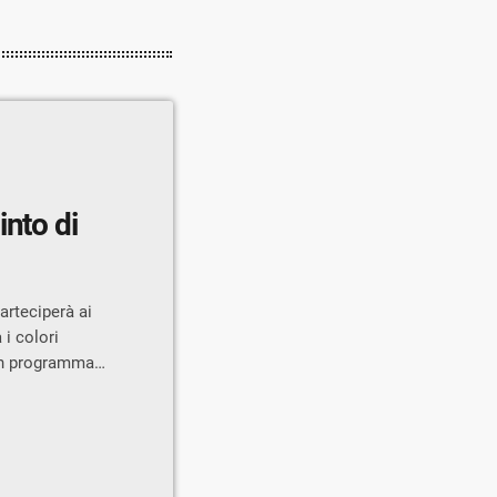
into di
rteciperà ai
i colori
 in programma
ri. Milena
la:” Quest’anno
stazione in
stazione si
ps le nostre