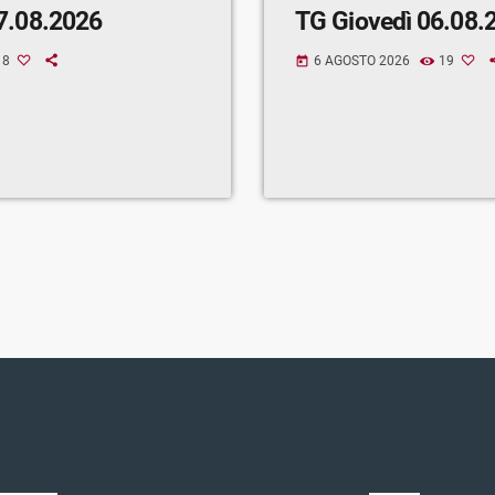
7.08.2026
TG Giovedì 06.08.
8
6 AGOSTO 2026
19
today