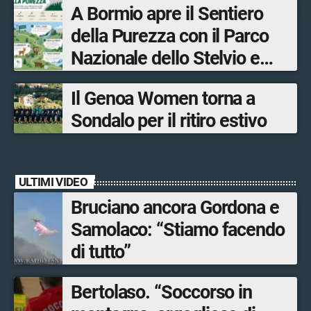
A Bormio apre il Sentiero
tra le province di Lecco,
della Purezza con il Parco
Sondrio, Milano e Como
Nazionale dello Stelvio e
Bormio Tourism
Il Genoa Women torna a
Sondalo per il ritiro estivo
ULTIMI VIDEO
Bruciano ancora Gordona e
Samolaco: “Stiamo facendo
di tutto”
Bertolaso. “Soccorso in