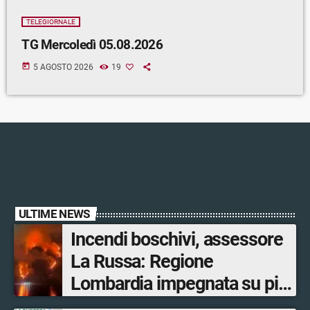
TELEGIORNALE
TG Mercoledì 05.08.2026
today
5 AGOSTO 2026
19
ULTIME NEWS
Incendi boschivi, assessore
La Russa: Regione
Lombardia impegnata su più
fronti, 48 volontari coinvolti