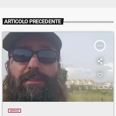
ARTICOLO PRECEDENTE
insert_link
SERVIZI