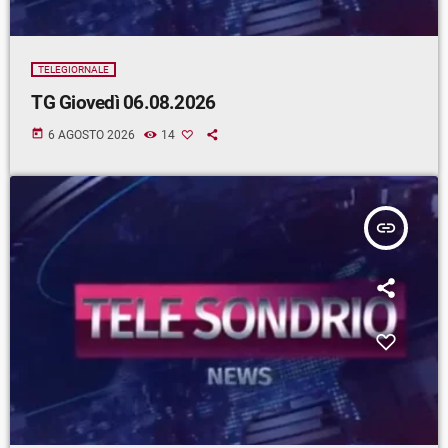
TELEGIORNALE
TG Giovedì 06.08.2026
today
6 AGOSTO 2026
14
insert_link