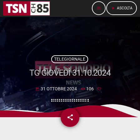
menu
play_arrow
ASCOLTA
TELEGIORNALE
TG GIOVEDÌ 31.10.2024
31 OTTOBRE 2024
106
today
share
email