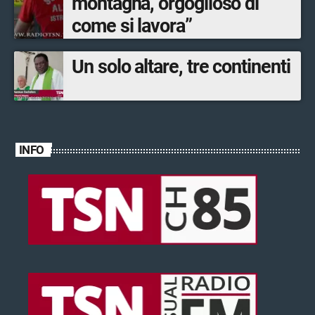
montagna, orgoglioso di
come si lavora”
Un solo altare, tre continenti
INFO