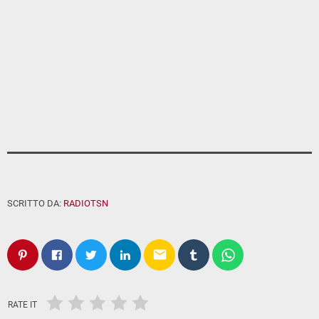
SCRITTO DA:
RADIOTSN
email
RATE IT