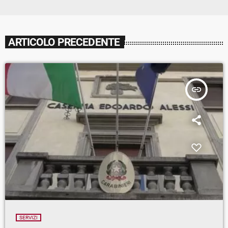
ARTICOLO PRECEDENTE
insert_link
SERVIZI