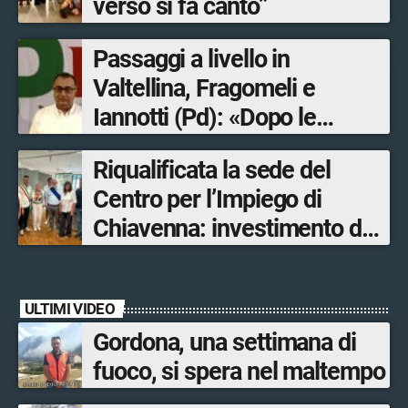
verso si fa canto”
Passaggi a livello in
Valtellina, Fragomeli e
Iannotti (Pd): «Dopo le
Olimpiadi solo un terzo delle
Riqualificata la sede del
opere sostitutive sarà
Centro per l’Impiego di
ultimato entro il 2026»
Chiavenna: investimento da
quasi 250mila euro
ULTIMI VIDEO
Gordona, una settimana di
fuoco, si spera nel maltempo