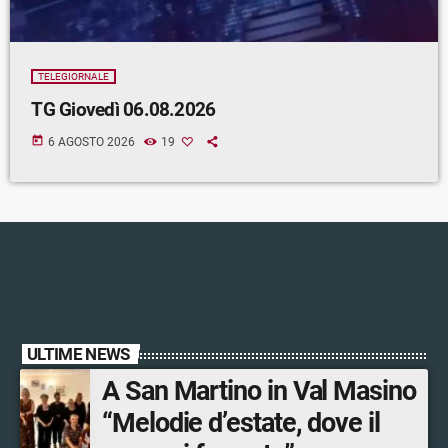
TELEGIORNALE
TG Giovedì 06.08.2026
today
6 AGOSTO 2026
19
ULTIME NEWS
A San Martino in Val Masino
“Melodie d’estate, dove il