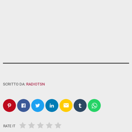
SCRITTO DA:
RADIOTSN
email
RATE IT