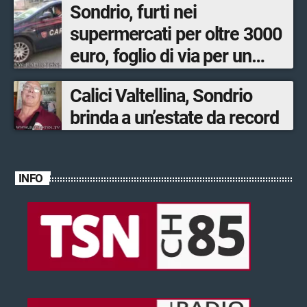
Sondrio, furti nei
supermercati per oltre 3000
euro, foglio di via per un
ventinovenne
Calici Valtellina, Sondrio
brinda a un’estate da record
INFO