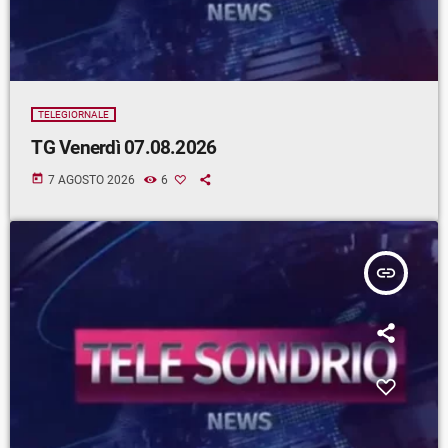
TELEGIORNALE
TG Venerdì 07.08.2026
today
7 AGOSTO 2026
6
insert_link