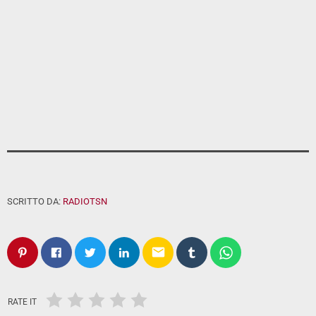
SCRITTO DA:
RADIOTSN
email
RATE IT