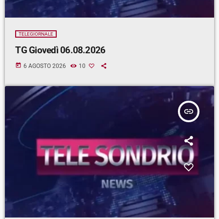
TELEGIORNALE
TG Giovedì 06.08.2026
today
6 AGOSTO 2026
10
insert_link