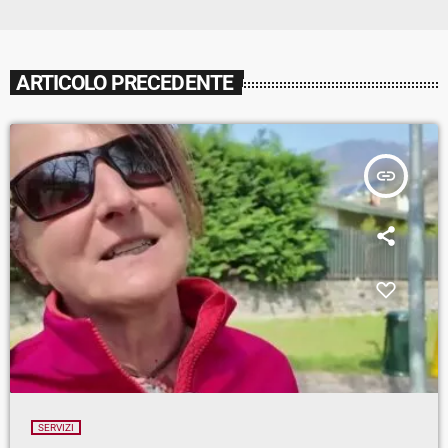
ARTICOLO PRECEDENTE
insert_link
SERVIZI