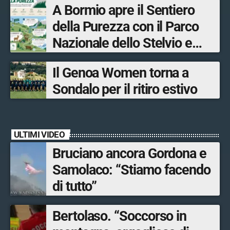
A Bormio apre il Sentiero
tra le province di Lecco,
della Purezza con il Parco
Sondrio, Milano e Como
Nazionale dello Stelvio e
Bormio Tourism
Il Genoa Women torna a
Sondalo per il ritiro estivo
ULTIMI VIDEO
Bruciano ancora Gordona e
Samolaco: “Stiamo facendo
di tutto”
Bertolaso. “Soccorso in