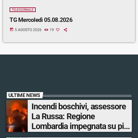
TELEGIORNALE
TG Mercoledì 05.08.2026
today
5 AGOSTO 2026
19
ULTIME NEWS
Incendi boschivi, assessore
La Russa: Regione
Lombardia impegnata su più
fronti, 48 volontari coinvolti