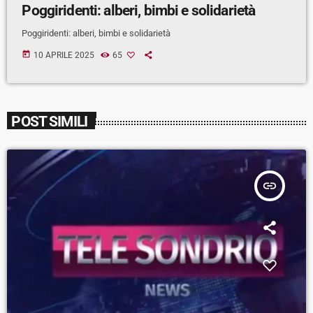
Poggiridenti: alberi, bimbi e solidarietà
Poggiridenti: alberi, bimbi e solidarietà
today
10 APRILE 2025
65
POST SIMILI
insert_link