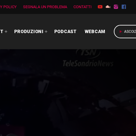
Y POLICY
SEGNALA UN PROBLEMA
CONTATTI
RT
PRODUZIONI
PODCAST
WEBCAM
play_arrow
ASCOL