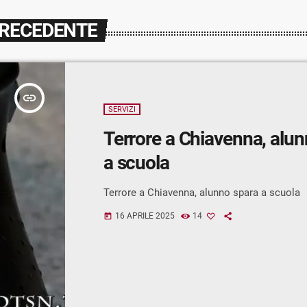
PRECEDENTE
insert_link
SERVIZI
Terrore a Chiavenna, alu
a scuola
Terrore a Chiavenna, alunno spara a scuola
16 APRILE 2025
14
today