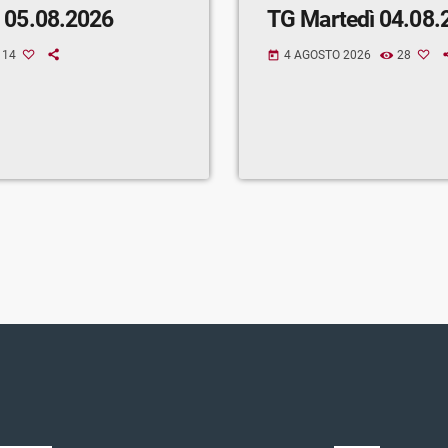
 05.08.2026
TG Martedì 04.08.
14
4 AGOSTO 2026
28
today