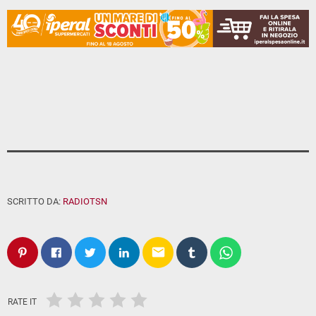
SCRITTO DA:
RADIOTSN
email
RATE IT