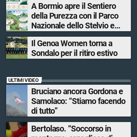
A Bormio apre il Sentiero
tra le province di Lecco,
della Purezza con il Parco
Sondrio, Milano e Como
Nazionale dello Stelvio e
Bormio Tourism
Il Genoa Women torna a
Sondalo per il ritiro estivo
ULTIMI VIDEO
Bruciano ancora Gordona e
Samolaco: “Stiamo facendo
di tutto”
Bertolaso. “Soccorso in