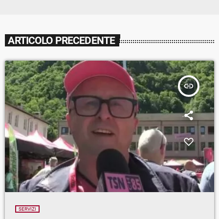
ARTICOLO PRECEDENTE
insert_link
SERVIZI