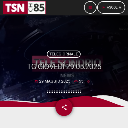
menu
play_arrow
ASCOLTA
TELEGIORNALE
TG GIOVEDÌ 29.05.2025
29 MAGGIO 2025
55
today
share
email