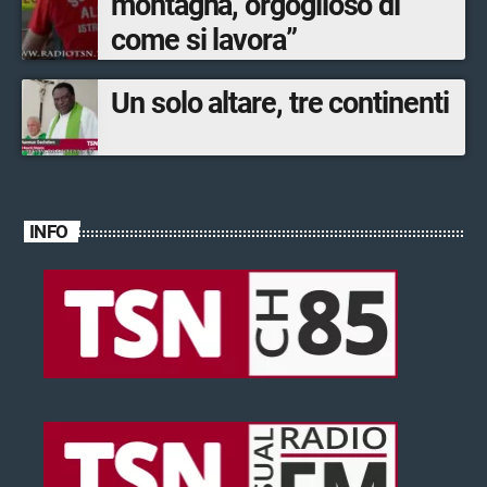
montagna, orgoglioso di
come si lavora”
Un solo altare, tre continenti
INFO