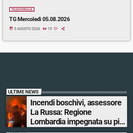
TELEGIORNALE
TG Mercoledì 05.08.2026
today
5 AGOSTO 2026
19
ULTIME NEWS
Incendi boschivi, assessore
La Russa: Regione
Lombardia impegnata su più
fronti, 48 volontari coinvolti