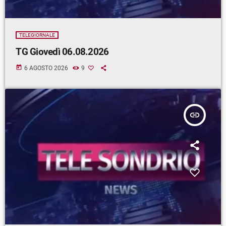
TELEGIORNALE
TG Giovedì 06.08.2026
today
6 AGOSTO 2026
9
insert_link