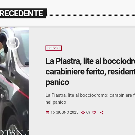
PRECEDENTE
insert_link
SERVIZI
La Piastra, lite al bocciod
carabiniere ferito, resident
panico
La Piastra, lite al bocciodromo: carabiniere fe
nel panico
16 GIUGNO 2025
69
today