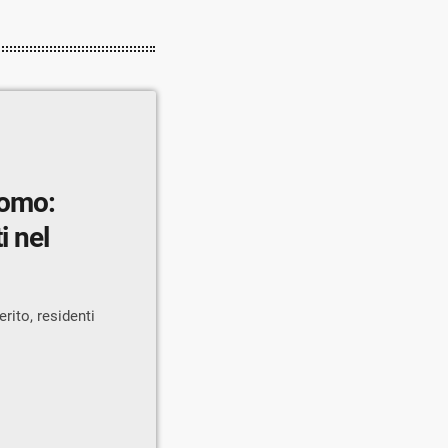
romo:
i nel
rito, residenti