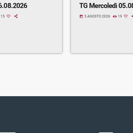
6.08.2026
TG Mercoledì 05.0
15
5 AGOSTO 2026
19
today