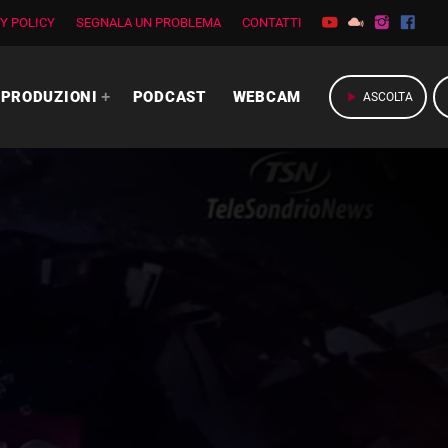
Y POLICY
SEGNALA UN PROBLEMA
CONTATTI
PRODUZIONI
PODCAST
WEBCAM
play_arrow
ASCOLTA