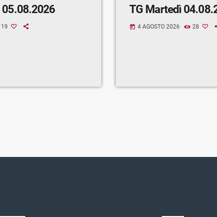
 05.08.2026
TG Martedì 04.08.
19
4 AGOSTO 2026
28
today