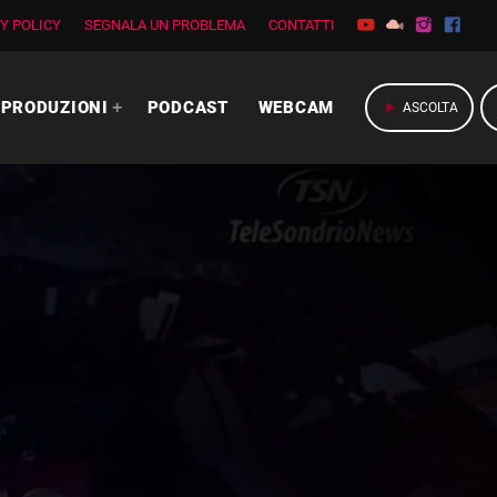
Y POLICY
SEGNALA UN PROBLEMA
CONTATTI
PRODUZIONI
PODCAST
WEBCAM
play_arrow
ASCOLTA