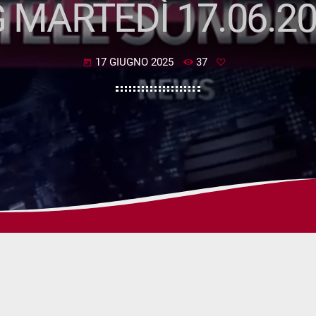
 MARTEDÌ 17.06.2
17 GIUGNO 2025
37
today