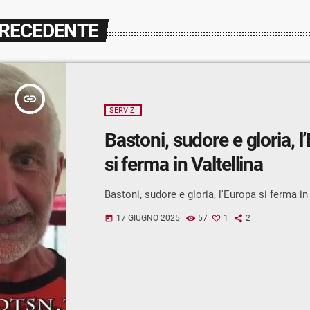
PRECEDENTE
insert_link
SERVIZI
Bastoni, sudore e gloria, l
si ferma in Valtellina
Bastoni, sudore e gloria, l'Europa si ferma in
17 GIUGNO 2025
57
1
2
today