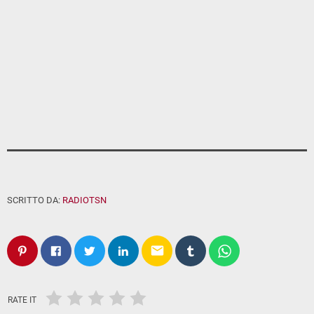
SCRITTO DA:
RADIOTSN
email
RATE IT