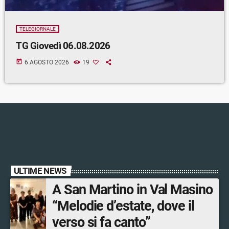
TELEGIORNALE
TG Giovedì 06.08.2026
today
6 AGOSTO 2026
19
ULTIME NEWS
A San Martino in Val Masino
“Melodie d’estate, dove il
verso si fa canto”