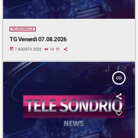
TELEGIORNALE
TG Venerdì 07.08.2026
today
7 AGOSTO 2026
14
insert_link