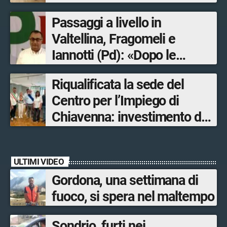
Passaggi a livello in
Valtellina, Fragomeli e
Iannotti (Pd): «Dopo le
Olimpiadi solo un terzo delle
Riqualificata la sede del
opere sostitutive sarà
Centro per l’Impiego di
ultimato entro il 2026»
Chiavenna: investimento da
quasi 250mila euro
ULTIMI VIDEO
Gordona, una settimana di
fuoco, si spera nel maltempo
Sondrio, furti nei