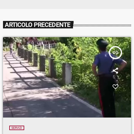
ARTICOLO PRECEDENTE
insert_link
SERVIZI