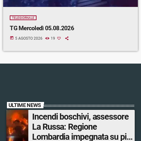
TELEGIORNALE
TG Mercoledì 05.08.2026
today
5 AGOSTO 2026
19
ULTIME NEWS
Incendi boschivi, assessore
La Russa: Regione
Lombardia impegnata su più