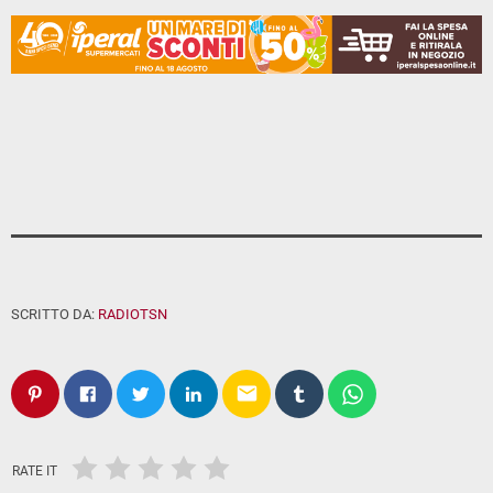
SCRITTO DA:
RADIOTSN
email
RATE IT