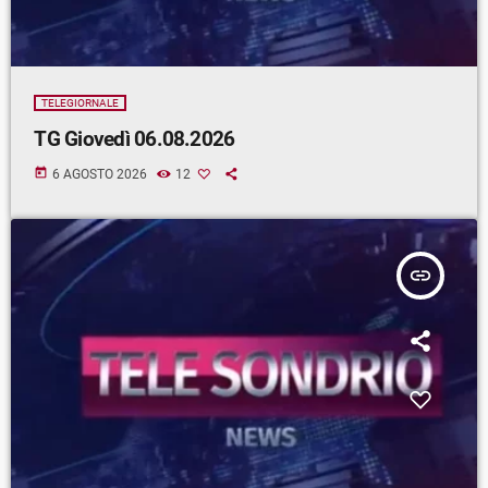
TELEGIORNALE
TG Giovedì 06.08.2026
today
6 AGOSTO 2026
12
insert_link