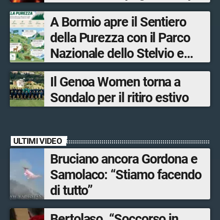
fronti, 48 volontari coinvolti
A Bormio apre il Sentiero
tra le province di Lecco,
della Purezza con il Parco
Sondrio, Milano e Como
Nazionale dello Stelvio e
Bormio Tourism
Il Genoa Women torna a
Sondalo per il ritiro estivo
ULTIMI VIDEO
Bruciano ancora Gordona e
Samolaco: “Stiamo facendo
di tutto”
Bertolaso. “Soccorso in