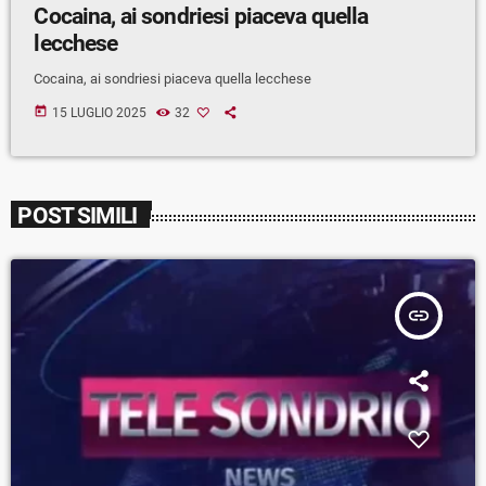
Cocaina, ai sondriesi piaceva quella
lecchese
Cocaina, ai sondriesi piaceva quella lecchese
today
15 LUGLIO 2025
32
POST SIMILI
insert_link