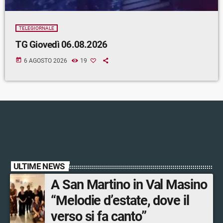
TELEGIORNALE
TG Giovedì 06.08.2026
today
6 AGOSTO 2026
19
ULTIME NEWS
A San Martino in Val Masino
“Melodie d’estate, dove il
verso si fa canto”