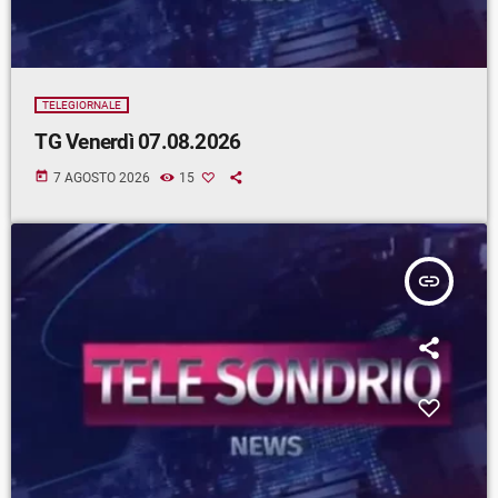
TELEGIORNALE
TG Venerdì 07.08.2026
today
7 AGOSTO 2026
15
insert_link