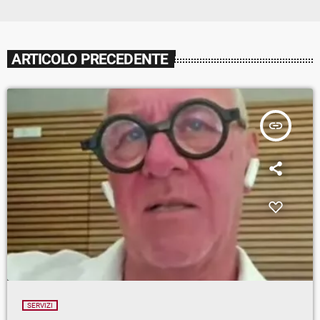
ARTICOLO PRECEDENTE
insert_link
SERVIZI