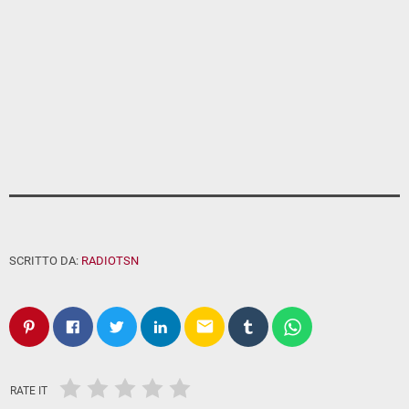
SCRITTO DA:
RADIOTSN
email
RATE IT