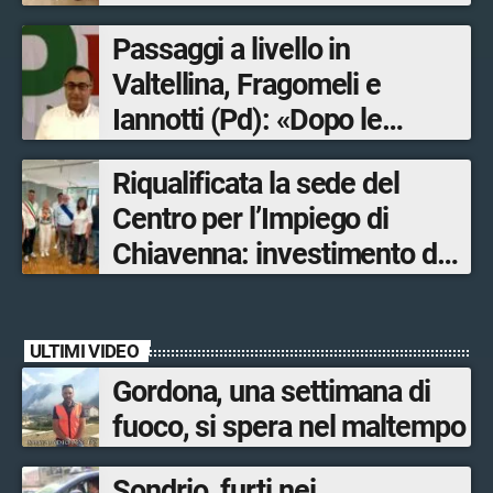
Passaggi a livello in
Valtellina, Fragomeli e
Iannotti (Pd): «Dopo le
Olimpiadi solo un terzo delle
Riqualificata la sede del
opere sostitutive sarà
Centro per l’Impiego di
ultimato entro il 2026»
Chiavenna: investimento da
quasi 250mila euro
ULTIMI VIDEO
Gordona, una settimana di
fuoco, si spera nel maltempo
Sondrio, furti nei