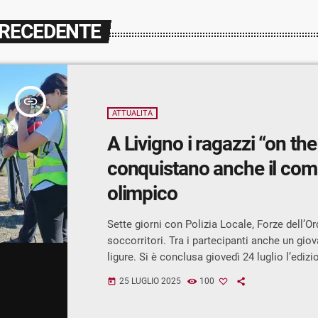
PRECEDENTE
insert_link
ATTUALITÀ
A Livigno i ragazzi “on the
conquistano anche il com
olimpico
Sette giorni con Polizia Locale, Forze dell’Or
soccorritori. Tra i partecipanti anche un giov
ligure. Si è conclusa giovedì 24 luglio l’edizi
progetto “Summer On the Road”, promosso
25 LUGLIO 2025
100
today
dall’associazione Ragazzi On the Road. Nove
residenti e un turista – hanno vissuto una s