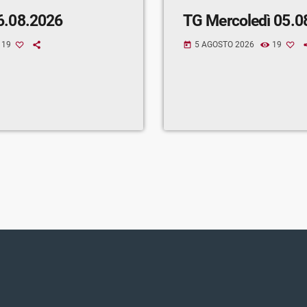
6.08.2026
TG Mercoledì 05.0
19
5 AGOSTO 2026
19
today