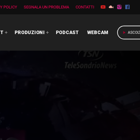
Y POLICY
SEGNALA UN PROBLEMA
CONTATTI
RT
PRODUZIONI
PODCAST
WEBCAM
play_arrow
ASCOL