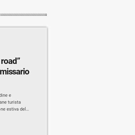
 road”
missario
dine e
ane turista
one estiva del
 giovani – otto
ettimana di