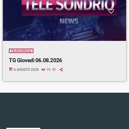
TELEGIORNALE
TG Giovedì 06.08.2026
today
6 AGOSTO 2026
19