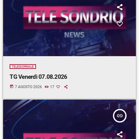
TELEGIORNALE
TG Venerdì 07.08.2026
today
7 AGOSTO 2026
17
insert_link