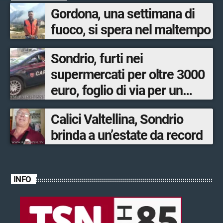
Gordona, una settimana di
fuoco, si spera nel maltempo
Sondrio, furti nei
supermercati per oltre 3000
euro, foglio di via per un
ventinovenne
Calici Valtellina, Sondrio
brinda a un’estate da record
INFO