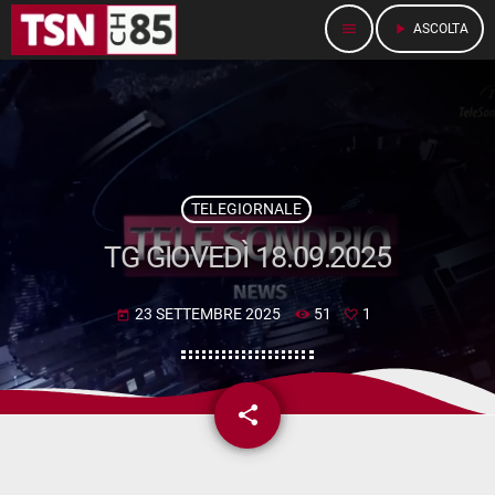
menu
play_arrow
ASCOLTA
TELEGIORNALE
TG GIOVEDÌ 18.09.2025
23 SETTEMBRE 2025
51
1
today
share
email
1