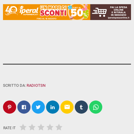
SCRITTO DA:
RADIOTSN
email
RATE IT