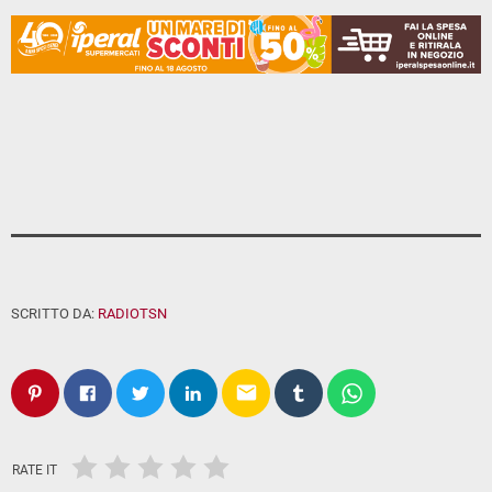
SCRITTO DA:
RADIOTSN
email
RATE IT