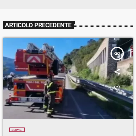
ARTICOLO PRECEDENTE
insert_link
SERVIZI