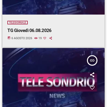
TELEGIORNALE
TG Giovedì 06.08.2026
today
6 AGOSTO 2026
19
insert_link