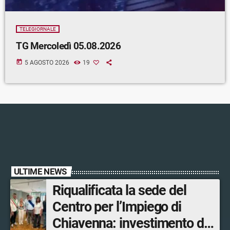
TELEGIORNALE
TG Mercoledì 05.08.2026
today
5 AGOSTO 2026
19
ULTIME NEWS
Riqualificata la sede del
Centro per l’Impiego di
Chiavenna: investimento da