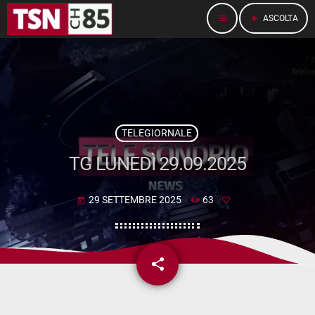
menu
play_arrow
ASCOLTA
TELEGIORNALE
TG LUNEDÌ 29.09.2025
29 SETTEMBRE 2025
63
today
share
email