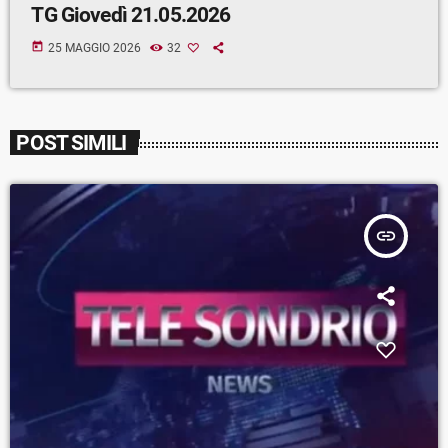
TG Giovedì 21.05.2026
today
25 MAGGIO 2026
32
POST SIMILI
insert_link