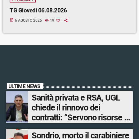
TELEGIORNALE
TG Giovedì 06.08.2026
today
6 AGOSTO 2026
19
ULTIME NEWS
Sanità privata e RSA, UGL
chiede il rinnovo dei
contratti: “Servono risorse e
salari adeguati”
Sondrio, morto il carabiniere