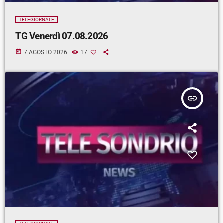
TELEGIORNALE
TG Venerdì 07.08.2026
today
7 AGOSTO 2026
17
insert_link