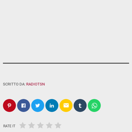
SCRITTO DA:
RADIOTSN
email
RATE IT