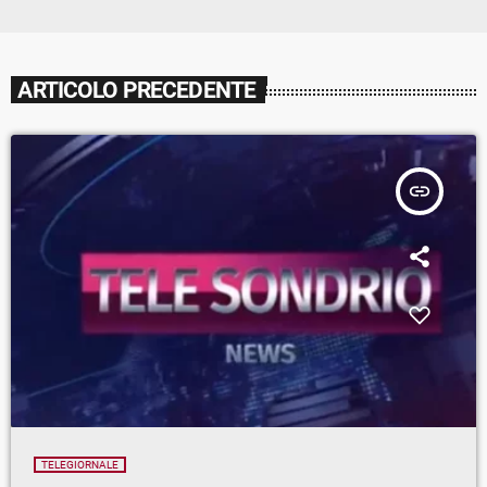
ARTICOLO PRECEDENTE
insert_link
TELEGIORNALE