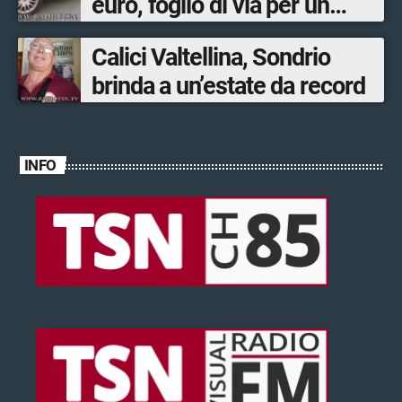
euro, foglio di via per un
ventinovenne
Calici Valtellina, Sondrio
brinda a un’estate da record
INFO