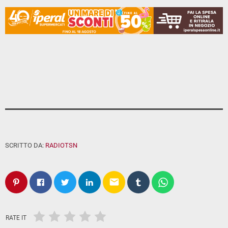
SCRITTO DA:
RADIOTSN
email
RATE IT