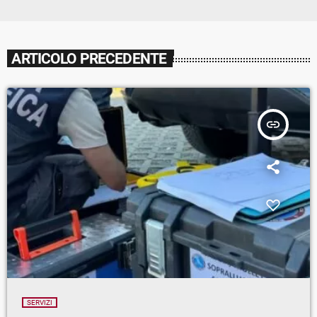
ARTICOLO PRECEDENTE
insert_link
SERVIZI