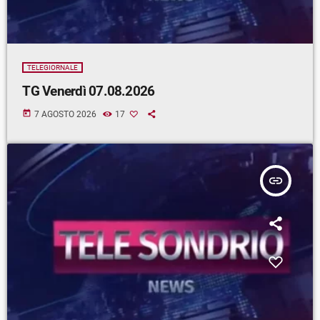
TELEGIORNALE
TG Venerdì 07.08.2026
today
7 AGOSTO 2026
17
insert_link