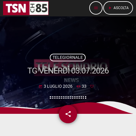
menu
play_arrow
ASCOLTA
TELEGIORNALE
TG VENERDÌ 03.07.2026
3 LUGLIO 2026
33
today
share
email