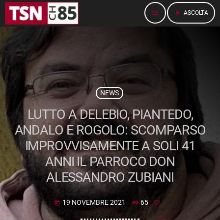
menu
play_arrow
ASCOLTA
NEWS
LUTTO A DELEBIO, PIANTEDO,
ANDALO E ROGOLO: SCOMPARSO
IMPROVVISAMENTE A SOLI 41
ANNI IL PARROCO DON
ALESSANDRO ZUBIANI
19 NOVEMBRE 2021
65
today