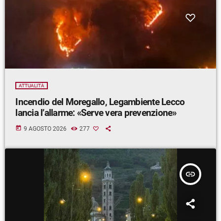
ATTUALITÀ
Incendio del Moregallo, Legambiente Lecco
lancia l’allarme: «Serve vera prevenzione»
today
9 AGOSTO 2026
277
insert_link