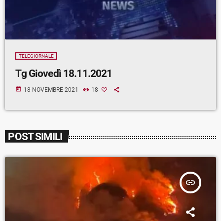
TELEGIORNALE
Tg Giovedì 18.11.2021
today
18 NOVEMBRE 2021
18
POST SIMILI
insert_link