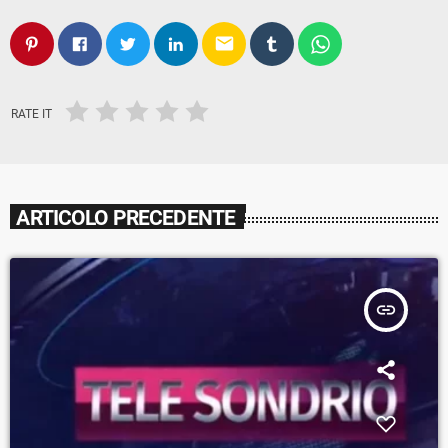
email
RATE IT
ARTICOLO PRECEDENTE
insert_link