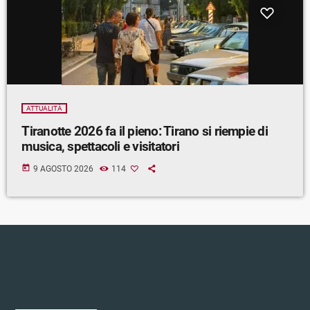
ATTUALITÀ
Tiranotte 2026 fa il pieno: Tirano si riempie di
musica, spettacoli e visitatori
today
9 AGOSTO 2026
114