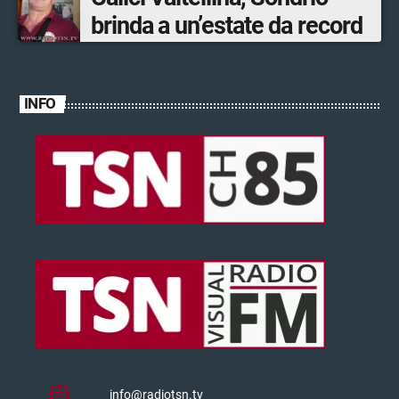
brinda a un’estate da record
INFO
info@radiotsn.tv