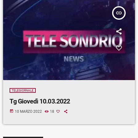
insert_link
TELEGIORNALE
Tg Giovedì 10.03.2022
today
10 MARZO 2022
18