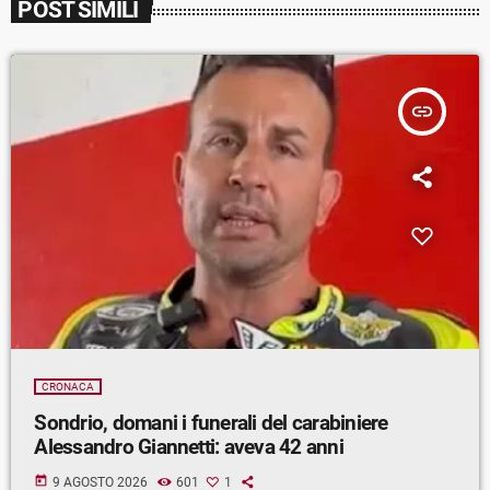
POST SIMILI
insert_link
CRONACA
Sondrio, domani i funerali del carabiniere
Alessandro Giannetti: aveva 42 anni
today
9 AGOSTO 2026
601
1