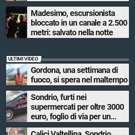
poche ore
Madesimo, escursionista
bloccato in un canale a 2.500
metri: salvato nella notte
ULTIMI VIDEO
Gordona, una settimana di
fuoco, si spera nel maltempo
Sondrio, furti nei
supermercati per oltre 3000
euro, foglio di via per un
ventinovenne
Calici Valtellina, Sondrio