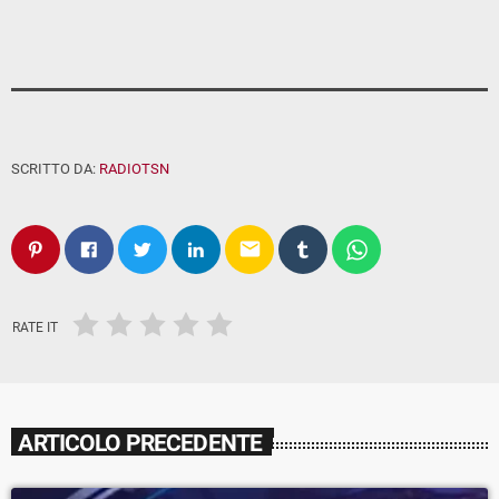
SCRITTO DA:
RADIOTSN
email
RATE IT
ARTICOLO PRECEDENTE