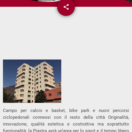
share
email
Campo per calcio e basket, bike park e nuovi percorsi
ciclopedonali connessi con il resto della città Originalità,
innovazione, qualità estetica e costruttiva ma soprattutto
funzionalità: la Piastra avrà un’area per lo sport e il tempo libero