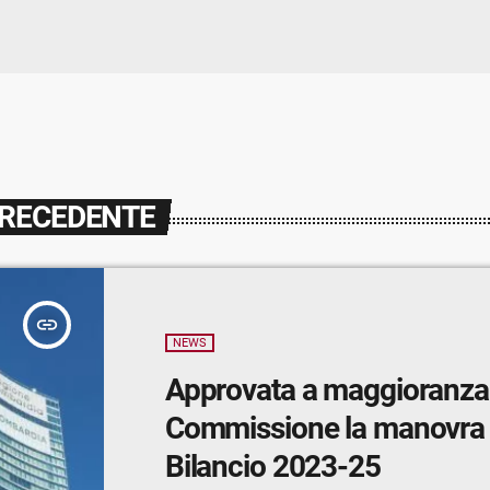
PRECEDENTE
insert_link
NEWS
Approvata a maggioranza
Commissione la manovra 
Bilancio 2023-25