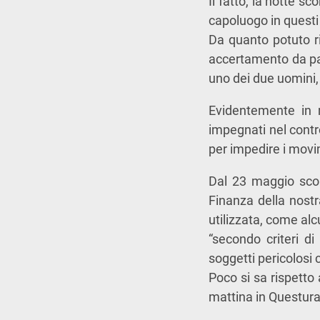
Il fatto, la notte sc
capoluogo in questi 
Da quanto potuto ri
accertamento da par
uno dei due uomini, 
Evidentemente in m
impegnati nel control
per impedire i movi
Dal 23 maggio scors
Finanza della nostr
utilizzata, come alc
“secondo criteri di
soggetti pericolosi c
Poco si sa rispetto
mattina in Questura