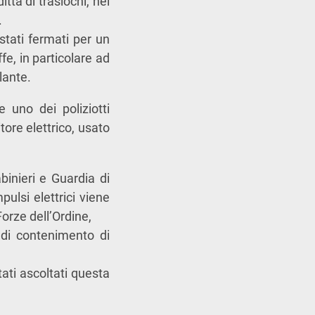
itta di traslochi, nel
.
stati fermati per un
e, in particolare ad
lante.
 uno dei poliziotti
itore elettrico, usato
binieri e Guardia di
ulsi elettrici viene
orze dell’Ordine,
i di contenimento di
ati ascoltati questa