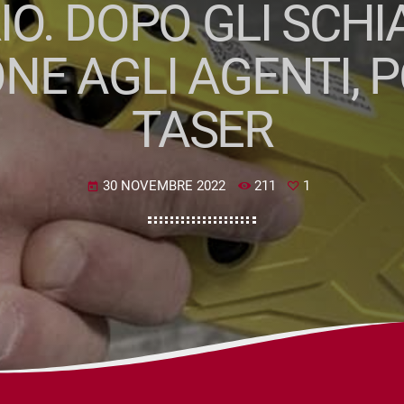
O. DOPO GLI SCH
NE AGLI AGENTI, P
TASER
30 NOVEMBRE 2022
211
1
today