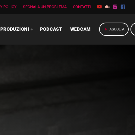
Y POLICY
SEGNALA UN PROBLEMA
CONTATTI
PRODUZIONI
PODCAST
WEBCAM
play_arrow
ASCOLTA