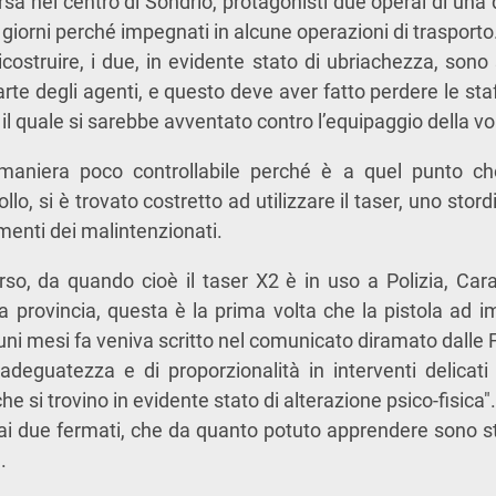
orsa nel centro di Sondrio, protagonisti due operai di una d
giorni perché impegnati in alcune operazioni di trasporto
costruire, i due, in evidente stato di ubriachezza, sono 
te degli agenti, e questo deve aver fatto perdere le staff
il quale si sarebbe avventato contro l’equipaggio della vo
aniera poco controllabile perché è a quel punto che
lo, si è trovato costretto ad utilizzare il taser, uno stord
menti dei malintenzionati.
o, da quando cioè il taser X2 è in uso a Polizia, Cara
a provincia, questa è la prima volta che la pistola ad imp
uni mesi fa veniva scritto nel comunicato diramato dalle F
 adeguatezza e di proporzionalità in interventi delicat
he si trovino in evidente stato di alterazione psico-fisica".
 ai due fermati, che da quanto potuto apprendere sono st
.