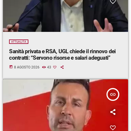
ATTUALITÀ
Sanità privata e RSA, UGL chiede il rinnovo dei
contratti: “Servono risorse e salari adeguati”
today
8 AGOSTO 2026
43
insert_link