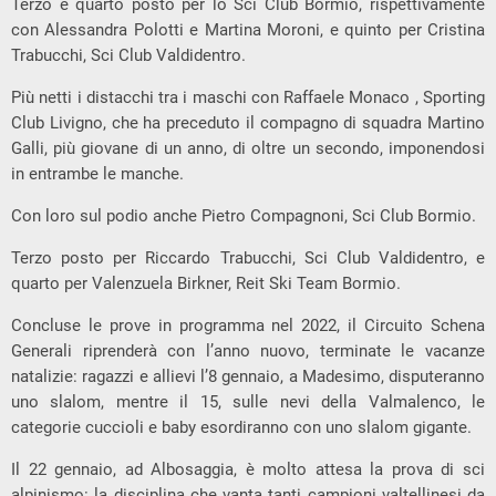
Terzo e quarto posto per lo Sci Club Bormio, rispettivamente
con Alessandra Polotti e Martina Moroni, e quinto per Cristina
Trabucchi, Sci Club Valdidentro.
Più netti i distacchi tra i maschi con Raffaele Monaco , Sporting
Club Livigno, che ha preceduto il compagno di squadra Martino
Galli, più giovane di un anno, di oltre un secondo, imponendosi
in entrambe le manche.
Con loro sul podio anche Pietro Compagnoni, Sci Club Bormio.
Terzo posto per Riccardo Trabucchi, Sci Club Valdidentro, e
quarto per Valenzuela Birkner, Reit Ski Team Bormio.
Concluse le prove in programma nel 2022, il Circuito Schena
Generali riprenderà con l’anno nuovo, terminate le vacanze
natalizie: ragazzi e allievi l’8 gennaio, a Madesimo, disputeranno
uno slalom, mentre il 15, sulle nevi della Valmalenco, le
categorie cuccioli e baby esordiranno con uno slalom gigante.
Il 22 gennaio, ad Albosaggia, è molto attesa la prova di sci
alpinismo: la disciplina che vanta tanti campioni valtellinesi da