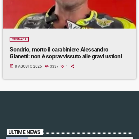
CRONACA
Sondrio, morto il carabiniere Alessandro
Gianetti: non è sopravvissuto alle gravi ustioni
today
8 AGOSTO 2026
3337
1
ULTIME NEWS