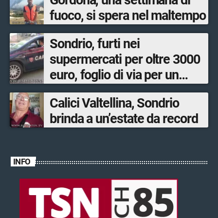
Gordona, una settimana di
fuoco, si spera nel maltempo
Sondrio, furti nei
supermercati per oltre 3000
euro, foglio di via per un
ventinovenne
Calici Valtellina, Sondrio
brinda a un’estate da record
INFO