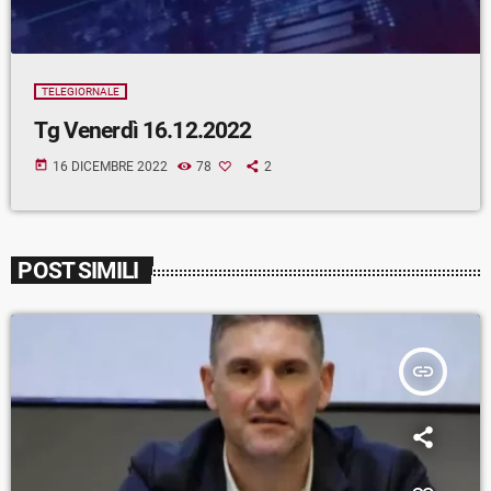
TELEGIORNALE
Tg Venerdì 16.12.2022
today
16 DICEMBRE 2022
78
2
POST SIMILI
insert_link