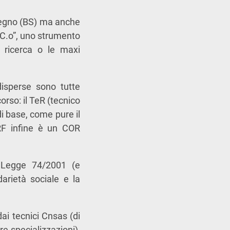
 Legno (BS) ma anche
E.C.o”, uno strumento
 ricerca o le maxi
disperse sono tutte
orso: il TeR (tecnico
di base, come pure il
ORF infine è un COR
la Legge 74/2001 (e
arietà sociale e la
dai tecnici Cnsas (di
re specializzazioni),