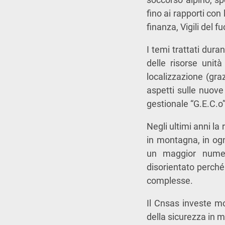
fino ai rapporti con 
finanza, Vigili del 
I temi trattati dura
delle risorse unità
localizzazione (gra
aspetti sulle nuove 
gestionale “G.E.C.o”
Negli ultimi anni l
in montagna, in og
un maggior numero
disorientato perché 
complesse.
Il Cnsas investe mo
della sicurezza in 