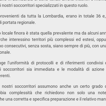
nostri soccorritori specializzati in questo ruolo.
, provenienti da tutta la Lombardia, erano in totale 36 e,
di portata regionale.
lo locale finora è stata quella prevalente ma da alcuni an
che interessino territori più complessi ed estesi, oppu
o consecutivi, senza sosta, siano sempre di più, con un
sonale.
e l’uniformità di protocolli e di riferimenti condivisi d
 soccorritori sia immediata e le modalità di azione 
renti.
 i nostri soccorritori assumono anche un certo grado di
ubbia complessità che richiedono non solo una not
 una corretta e specifica preparazione e il relativo mant