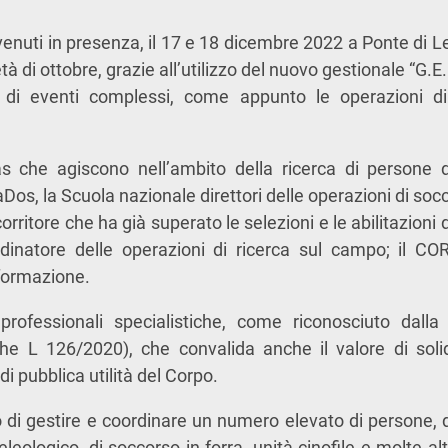
vvenuti in presenza, il 17 e 18 dicembre 2022 a Ponte di
tà di ottobre, grazie all’utilizzo del nuovo gestionale “G.
 di eventi complessi, come appunto le operazioni di
s che agiscono nell’ambito della ricerca di persone 
aDos, la Scuola nazionale direttori delle operazioni di socc
corritore che ha già superato le selezioni e le abilitazioni 
dinatore delle operazioni di ricerca sul campo; il C
 formazione.
professionali specialistiche, come riconosciuto dal
he L 126/2020), che convalida anche il valore di solid
di pubblica utilità del Corpo.
lo di gestire e coordinare un numero elevato di persone, 
leologico, di soccorso in forra, unità cinofile e molte alt