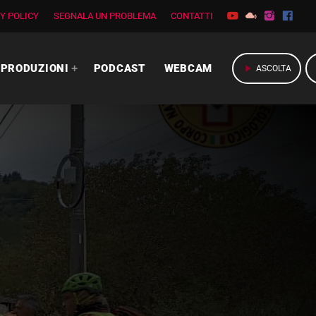
Y POLICY
SEGNALA UN PROBLEMA
CONTATTI
PRODUZIONI
PODCAST
WEBCAM
play_arrow
ASCOLTA