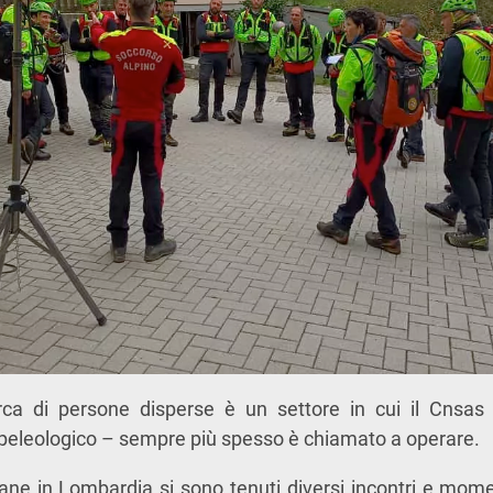
erca di persone disperse è un settore in cui il Cnsa
speleologico – sempre più spesso è chiamato a operare.
ane in Lombardia si sono tenuti diversi incontri e mom