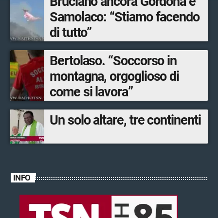
Bruciano ancora Gordona e
Samolaco: “Stiamo facendo
di tutto”
Bertolaso. “Soccorso in
montagna, orgoglioso di
come si lavora”
Un solo altare, tre continenti
INFO