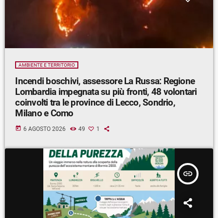
AMBIENTE E TERRITORIO
Incendi boschivi, assessore La Russa: Regione
Lombardia impegnata su più fronti, 48 volontari
coinvolti tra le province di Lecco, Sondrio,
Milano e Como
today
6 AGOSTO 2026
49
1
insert_link