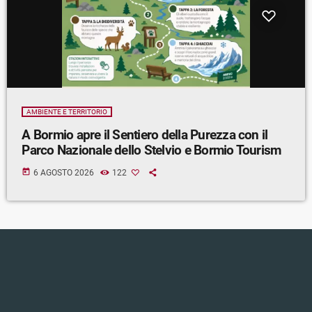
AMBIENTE E TERRITORIO
A Bormio apre il Sentiero della Purezza con il
Parco Nazionale dello Stelvio e Bormio Tourism
today
6 AGOSTO 2026
122