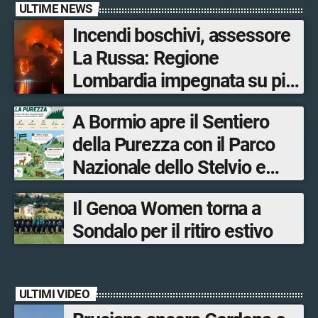
ULTIME NEWS
Incendi boschivi, assessore
La Russa: Regione
Lombardia impegnata su più
fronti, 48 volontari coinvolti
A Bormio apre il Sentiero
tra le province di Lecco,
della Purezza con il Parco
Sondrio, Milano e Como
Nazionale dello Stelvio e
Bormio Tourism
Il Genoa Women torna a
Sondalo per il ritiro estivo
ULTIMI VIDEO