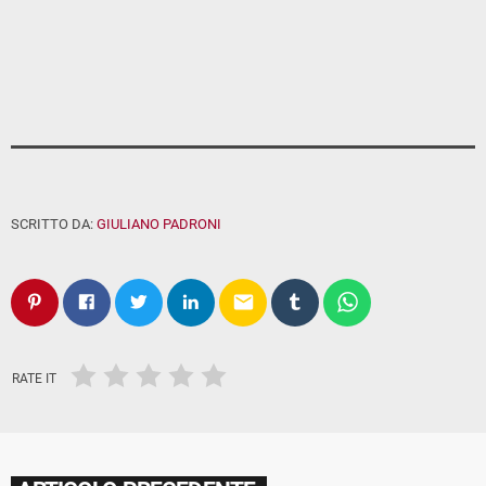
SCRITTO DA:
GIULIANO PADRONI
email
RATE IT