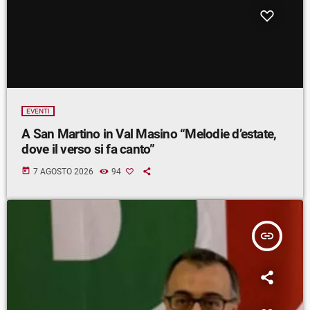
EVENTI
A San Martino in Val Masino “Melodie d’estate,
dove il verso si fa canto”
today
7 AGOSTO 2026
94
insert_link