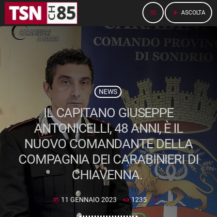
menu
play_arrow
ASCOLTA
NEWS
IL CAPITANO GIUSEPPE
ANTONICELLI, 48 ANNI, È IL
NUOVO COMANDANTE DELLA
COMPAGNIA DEI CARABINIERI DI
CHIAVENNA.
11 GENNAIO 2023
1235
today