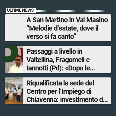
ULTIME NEWS
A San Martino in Val Masino
“Melodie d’estate, dove il
verso si fa canto”
Passaggi a livello in
Valtellina, Fragomeli e
Iannotti (Pd): «Dopo le
Olimpiadi solo un terzo delle
Riqualificata la sede del
opere sostitutive sarà
Centro per l’Impiego di
ultimato entro il 2026»
Chiavenna: investimento da
quasi 250mila euro