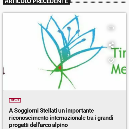
ARTICOLO PRECEDENTE
insert_link
NEWS
A Soggiorni Stellati un importante
riconoscimento internazionale tra i grandi
progetti dell’arco alpino