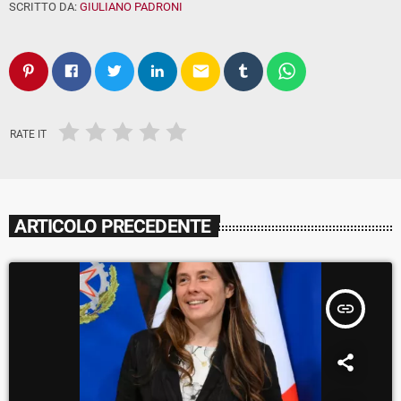
SCRITTO DA:
GIULIANO PADRONI
email
RATE IT
ARTICOLO PRECEDENTE
insert_link