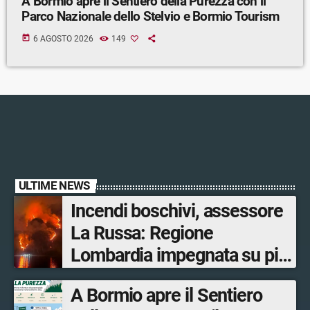
A Bormio apre il Sentiero della Purezza con il
Parco Nazionale dello Stelvio e Bormio Tourism
today
6 AGOSTO 2026
149
ULTIME NEWS
Incendi boschivi, assessore
La Russa: Regione
Lombardia impegnata su più
fronti, 48 volontari coinvolti
A Bormio apre il Sentiero
tra le province di Lecco,