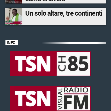
Un solo altare, tre continenti
INFO