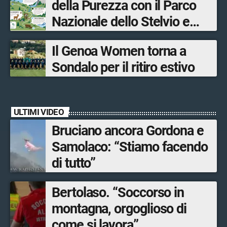
della Purezza con il Parco
Sondrio, Milano e Como
Nazionale dello Stelvio e
Bormio Tourism
Il Genoa Women torna a
Sondalo per il ritiro estivo
ULTIMI VIDEO
Bruciano ancora Gordona e
Samolaco: “Stiamo facendo
di tutto”
Bertolaso. “Soccorso in
montagna, orgoglioso di
come si lavora”