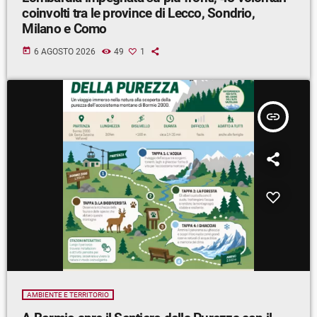
coinvolti tra le province di Lecco, Sondrio,
Milano e Como
today
6 AGOSTO 2026
49
1
insert_link
AMBIENTE E TERRITORIO