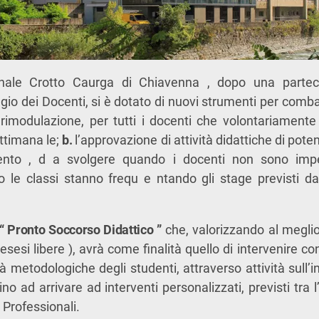
ionale Crotto Caurga di Chiavenna , dopo una partec
egio dei Docenti, si è dotato di nuovi strumenti per comba
rimodulazione, per tutti i docenti che volontariamente
ettimana le;
b.
l’approvazione di attività didattiche di po
o , d a svolgere quando i docenti non sono impeg
to le classi stanno frequ e ntando gli stage previsti 
“
Pronto Soccorso Didattico ”
che, valorizzando al megli
resesi libere ), avrà come finalità quello di intervenire 
lità metodologiche degli studenti, attraverso attività sull’
sino ad arrivare ad interventi personalizzati, previsti tra l
i Professionali.