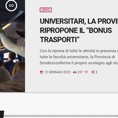
insert_link
NEWS
UNIVERSITARI, LA PROV
RIPROPONE IL ”BONUS
TRASPORTI”
Con la ripresa di tutte le attività in presenza 
tutte le facoltà universitarie, la Provincia di
Sondrioconferma il proprio sostegno agli stu
loro famiglie, anche per quanto riguarda le t
12 GENNAIO 2023
237
2
today
sedi accademiche.Riprende infatti l’iniziativ
trasporti” già attuata fino all’avvento della
che consen-te agli universitari di avere un c
concreto per abbattere i costi, in costante
al con-flitto ucraino, per […]