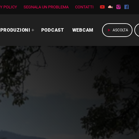
Y POLICY
SEGNALA UN PROBLEMA
CONTATTI
PRODUZIONI
PODCAST
WEBCAM
play_arrow
ASCOLTA