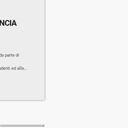
INCIA
da parte di
denti ed alle
rasferte versole
a “bonus
 pandemia COVID,
ontributo
 aumento dovuto