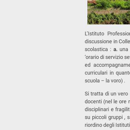
L’Istituto Profess
discussione in Coll
scolastica :
a.
una 
’orario di servizio s
ed accompagnament
curriculari in quan
scuola – la voro) .
Si tratta di un vero
docenti (nel le ore 
disciplinari e fragi
su piccoli gruppi , 
riordino degli Istitut