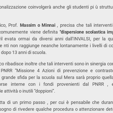
sonalizzazione coinvolgerà anche gli studenti pi ù struttu
tico, Prof.
Massim o
Minnai
, precisa che tali intervent
e comunemente viene definita
“dispersione scolastica im
 ril evata ormai da diversi anni dall’INVALSI, per la 
de nti non raggiunge neanche lontanamente i livelli di 
dopo 13 anni di scuola.
ico ribadisce inoltre che tali interventi sono in sinergia c
 PNRR “Missione 4 Azioni di prevenzione e contrasto
a grande sfida per la scuola sul Mera sarà proprio quell
sorse interne con i fondi provenienti dal PNRR , 
 attività o inutili “doppioni”.
tta di un primo passo , per cui è pensabile che duran
isogno di rivedere qualche procedura o attenzionare det