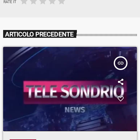
RATE IT
ARTICOLO PRECEDENTE
insert_link