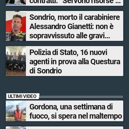
contratti: “Servono risorse e
salari adeguati”
Sondrio, morto il carabiniere
Alessandro Gianetti: non è
sopravvissuto alle gravi
ustioni
Polizia di Stato, 16 nuovi
agenti in prova alla Questura
di Sondrio
ULTIMI VIDEO
Gordona, una settimana di
fuoco, si spera nel maltempo