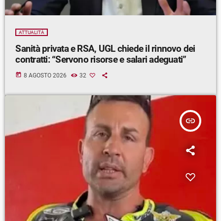
ATTUALITÀ
Sanità privata e RSA, UGL chiede il rinnovo dei
contratti: “Servono risorse e salari adeguati”
today
8 AGOSTO 2026
32
insert_link