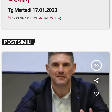
TELEGIORNALE
Tg Martedì 17.01.2023
today
17 GENNAIO 2023
168
1
POST SIMILI
insert_link