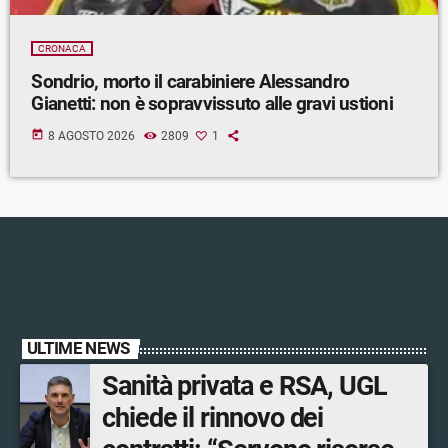
CRONACA
Sondrio, morto il carabiniere Alessandro
Gianetti: non è sopravvissuto alle gravi ustioni
today
8 AGOSTO 2026
2809
1
ULTIME NEWS
Sanità privata e RSA, UGL
chiede il rinnovo dei