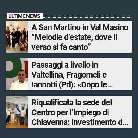
ULTIME NEWS
A San Martino in Val Masino
“Melodie d’estate, dove il
verso si fa canto”
Passaggi a livello in
Valtellina, Fragomeli e
Iannotti (Pd): «Dopo le
Olimpiadi solo un terzo delle
Riqualificata la sede del
opere sostitutive sarà
Centro per l’Impiego di
ultimato entro il 2026»
Chiavenna: investimento da
quasi 250mila euro