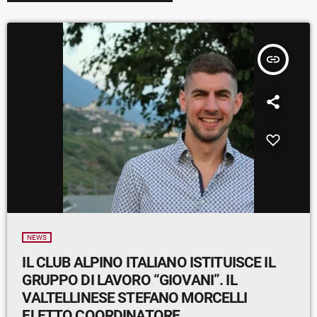
insert_link
NEWS
IL CLUB ALPINO ITALIANO ISTITUISCE IL
GRUPPO DI LAVORO “GIOVANI”. IL
VALTELLINESE STEFANO MORCELLI
ELETTO COORDINATORE