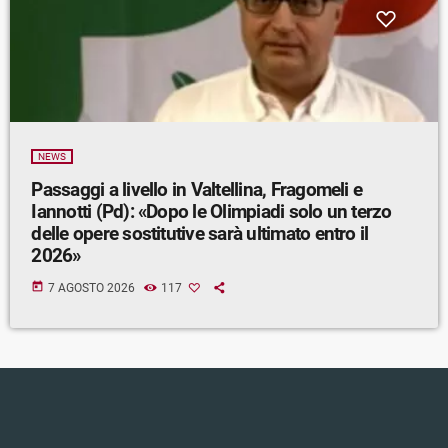
NEWS
Passaggi a livello in Valtellina, Fragomeli e
Iannotti (Pd): «Dopo le Olimpiadi solo un terzo
delle opere sostitutive sarà ultimato entro il
2026»
today
7 AGOSTO 2026
117