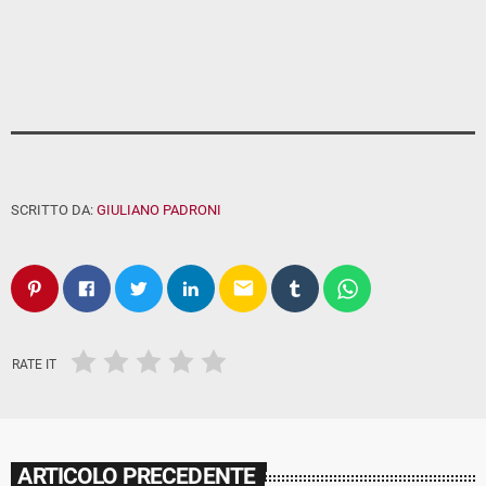
SCRITTO DA:
GIULIANO PADRONI
email
RATE IT
ARTICOLO PRECEDENTE