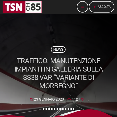
menu
play_arrow
ASCOLTA
NEWS
TRAFFICO. MANUTENZIONE
IMPIANTI IN GALLERIA SULLA
SS38 VAR “VARIANTE DI
MORBEGNO”
23 GENNAIO 2023
112
today