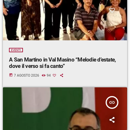
EVENTI
A San Martino in Val Masino “Melodie d’estate,
dove il verso si fa canto”
today
7 AGOSTO 2026
94
insert_link