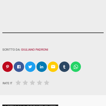
SCRITTO DA:
GIULIANO PADRONI
email
RATE IT