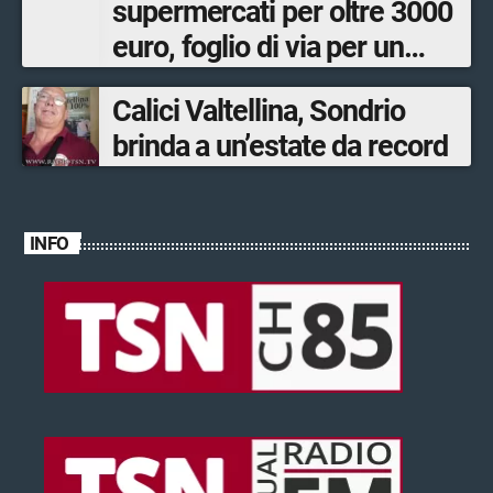
supermercati per oltre 3000
euro, foglio di via per un
ventinovenne
Calici Valtellina, Sondrio
brinda a un’estate da record
INFO