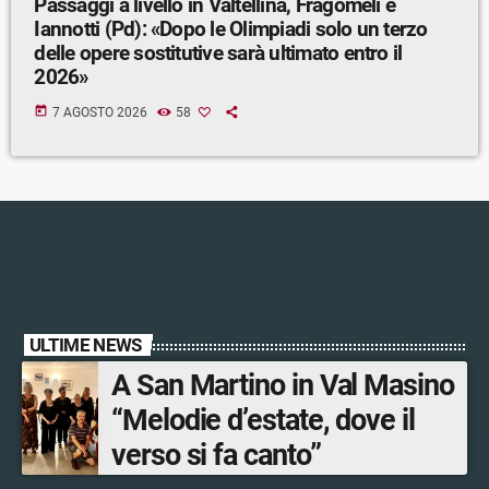
Passaggi a livello in Valtellina, Fragomeli e
Iannotti (Pd): «Dopo le Olimpiadi solo un terzo
delle opere sostitutive sarà ultimato entro il
2026»
today
7 AGOSTO 2026
58
ULTIME NEWS
A San Martino in Val Masino
“Melodie d’estate, dove il
verso si fa canto”