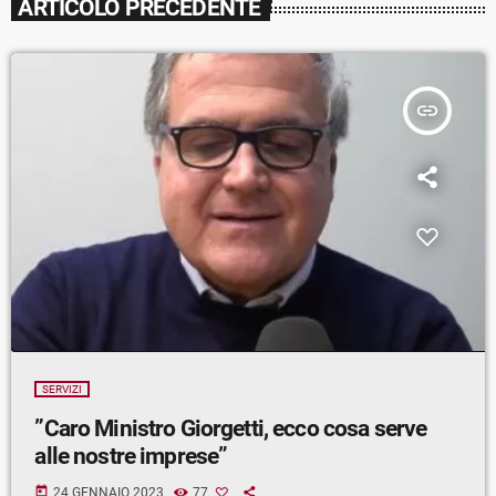
ARTICOLO PRECEDENTE
insert_link
SERVIZI
”Caro Ministro Giorgetti, ecco cosa serve
alle nostre imprese”
today
24 GENNAIO 2023
77