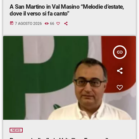
A San Martino in Val Masino “Melodie d’estate,
dove il verso si fa canto”
today
7 AGOSTO 2026
66
insert_link
NEWS