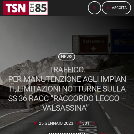
menu
play_arrow
ASCOLTA
NEWS
TRAFFICO.
PER MANUTENZIONE AGLI IMPIAN
TI, LIMITAZIONI NOTTURNE SULLA
SS 36 RACC “RACCORDO LECCO –
VALSASSINA”
25 GENNAIO 2023
301
today