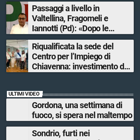
Passaggi a livello in
Valtellina, Fragomeli e
Iannotti (Pd): «Dopo le
Olimpiadi solo un terzo delle
Riqualificata la sede del
opere sostitutive sarà
Centro per l’Impiego di
ultimato entro il 2026»
Chiavenna: investimento da
quasi 250mila euro
ULTIMI VIDEO
Gordona, una settimana di
fuoco, si spera nel maltempo
Sondrio, furti nei