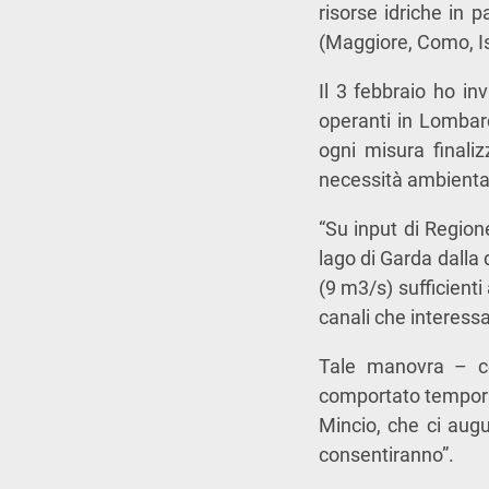
risorse idriche in pa
(Maggiore, Como, Ise
Il 3 febbraio ho inv
operanti in Lombard
ogni misura finaliz
necessità ambiental
“Su input di Region
lago di Garda dalla 
(9 m3/s) sufficienti
canali che interess
Tale manovra – con
comportato temporan
Mincio, che ci augu
consentiranno”.