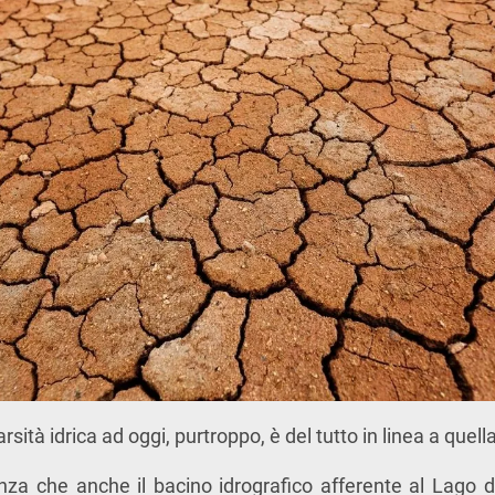
rsità idrica ad oggi, purtroppo, è del tutto in linea a quel
renza che anche il bacino idrografico afferente al Lago 