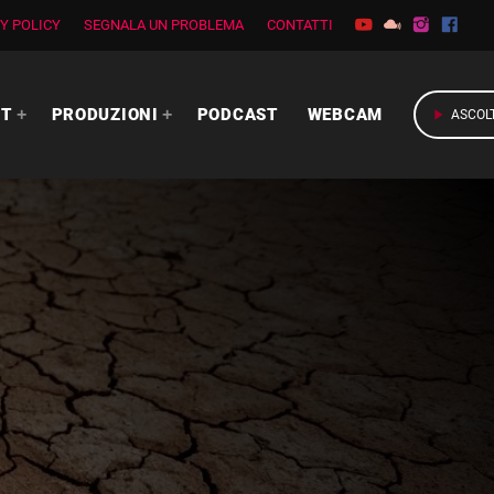
Y POLICY
SEGNALA UN PROBLEMA
CONTATTI
RT
PRODUZIONI
PODCAST
WEBCAM
play_arrow
ASCOL