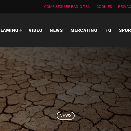
COME SEGUIRE RADIO TSN
COOKIES
PRIVAC
REAMING
VIDEO
NEWS
MERCATINO
TG
SPO
NEWS