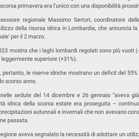
 scorsa primavera era l’unico con una disponibilità pross
ssessore regionale Massimo Sertori, coordinatore delle
ilizzo della risorsa idrica in Lombardia, che annuncia l
ale’ per il 2 marzo.
023 mostra che i laghi lombardi regolati sono più vuoti (-
e leggermente superiore (+31%).
ertanto, le riserve idriche mostrano un deficit del 55% ri
llo scorso anno.
e, nelle sedute del 14 dicembre e 26 gennaio “aveva già
ità idrica della scorsa estate era proseguita – contin
recipitazioni autunnali e invernali che non avevano conse
ione passata.
egione aveva segnalato la necessità di adottare un utilizz