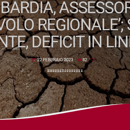
BARDIA, ASSESSOR
VOLO REGIONALE’; 
E, DEFICIT IN LI
22 FEBBRAIO 2023
82
today