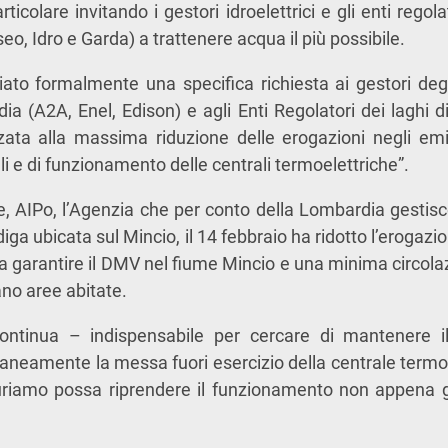
rticolare invitando i gestori idroelettrici e gli enti regol
o, Idro e Garda) a trattenere acqua il più possibile.
iato formalmente una specifica richiesta ai gestori degli
ia (A2A, Enel, Edison) e agli Enti Regolatori dei laghi d
zata alla massima riduzione delle erogazioni negli emi
i e di funzionamento delle centrali termoelettriche”.
e, AIPo, l’Agenzia che per conto della Lombardia gestisc
diga ubicata sul Mincio, il 14 febbraio ha ridotto l’erogazi
 a garantire il DMV nel fiume Mincio e una minima circolaz
ano aree abitate.
tinua – indispensabile per cercare di mantenere il 
eamente la messa fuori esercizio della centrale termoel
riamo possa riprendere il funzionamento non appena gli