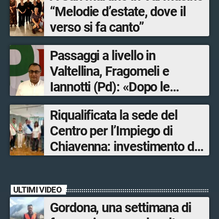
“Melodie d’estate, dove il
verso si fa canto”
Passaggi a livello in
Valtellina, Fragomeli e
Iannotti (Pd): «Dopo le
Olimpiadi solo un terzo delle
Riqualificata la sede del
opere sostitutive sarà
Centro per l’Impiego di
ultimato entro il 2026»
Chiavenna: investimento da
quasi 250mila euro
ULTIMI VIDEO
Gordona, una settimana di