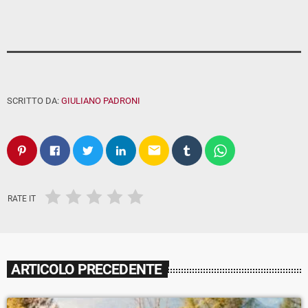
SCRITTO DA:
GIULIANO PADRONI
email
RATE IT
ARTICOLO PRECEDENTE