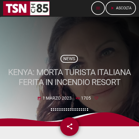
menu
play_arrow
ASCOLTA
NEWS
KENYA: MORTA TURISTA ITALIANA
FERITA IN INCENDIO RESORT
1 MARZO 2023
1705
today
share
email