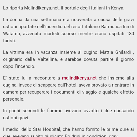
Lo riporta Malindikenya.net, il portale degli italiani in Kenya.
La donna da una settimana era ricoverata a causa delle gravi
ustioni riportate nell’incendio del resort italiano Barracuda Inn di
Watamu, avvenuto martedì scorso mentre erano ospitati 180
turisti.
La vittima era in vacanza insieme al cugino
Mattia
Ghilardi ,
originario della Valtellina, e sarebbe dovuta partire il giorno
dopo l’incendio.
E’ stato lui a raccontare a
malindikenya.net
che insieme alla
cugina, invece di scappare dall’hotel, aveva provato a rientrare in
camera per recuperare i documenti di viaggio e qualche effetto
personale.
In pochi secondi le fiamme avevano avvolto i due causando
ustioni gravi.
I medici dello Star Hospital, che hanno fornito le prime cure ai
due, avevano subito giudicato Boldrini in condizioni gravi.