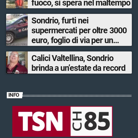
fuoco, si spera nel maltempo
Sondrio, furti nei
supermercati per oltre 3000
euro, foglio di via per un
ventinovenne
Calici Valtellina, Sondrio
brinda a un’estate da record
INFO