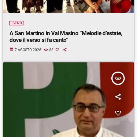
EVENTI
A San Martino in Val Masino “Melodie d’estate,
dove il verso si fa canto”
today
7 AGOSTO 2026
88
insert_link