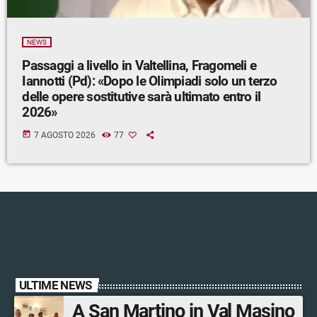
NEWS
Passaggi a livello in Valtellina, Fragomeli e
Iannotti (Pd): «Dopo le Olimpiadi solo un terzo
delle opere sostitutive sarà ultimato entro il
2026»
today
7 AGOSTO 2026
77
ULTIME NEWS
A San Martino in Val Masino