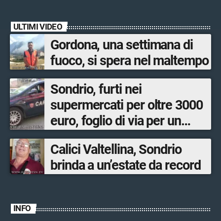
ULTIMI VIDEO
Gordona, una settimana di
fuoco, si spera nel maltempo
Sondrio, furti nei
supermercati per oltre 3000
euro, foglio di via per un
ventinovenne
Calici Valtellina, Sondrio
brinda a un’estate da record
INFO