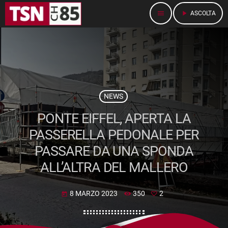
menu
play_arrow
ASCOLTA
NEWS
PONTE EIFFEL, APERTA LA
PASSERELLA PEDONALE PER
PASSARE DA UNA SPONDA
ALL’ALTRA DEL MALLERO
8 MARZO 2023
350
2
today