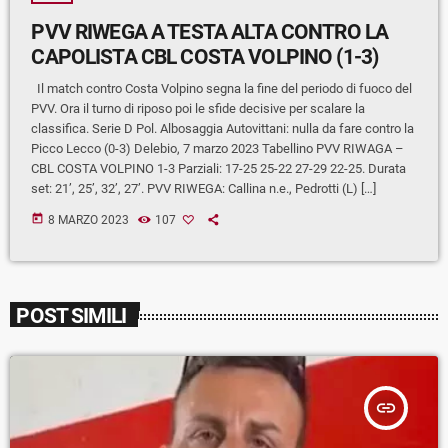
PVV RIWEGA A TESTA ALTA CONTRO LA
CAPOLISTA CBL COSTA VOLPINO (1-3)
Il match contro Costa Volpino segna la fine del periodo di fuoco del
PVV. Ora il turno di riposo poi le sfide decisive per scalare la
classifica. Serie D Pol. Albosaggia Autovittani: nulla da fare contro la
Picco Lecco (0-3) Delebio, 7 marzo 2023 Tabellino PVV RIWAGA –
CBL COSTA VOLPINO 1-3 Parziali: 17-25 25-22 27-29 22-25. Durata
set: 21’, 25’, 32’, 27’. PVV RIWEGA: Callina n.e., Pedrotti (L) […]
today
8 MARZO 2023
107
POST SIMILI
insert_link