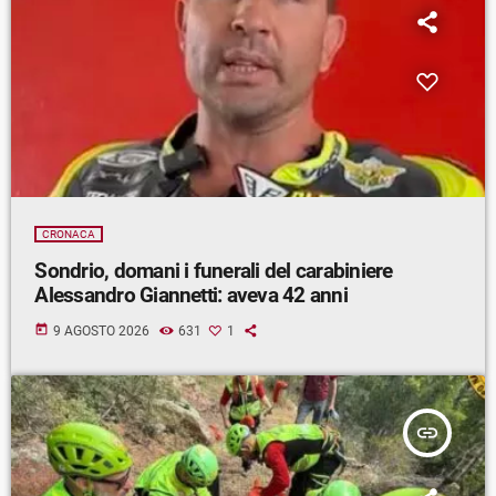
CRONACA
Sondrio, domani i funerali del carabiniere
Alessandro Giannetti: aveva 42 anni
today
9 AGOSTO 2026
631
1
insert_link