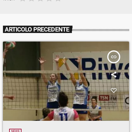
ARTICOLO PRECEDENTE
insert_link
NEWS