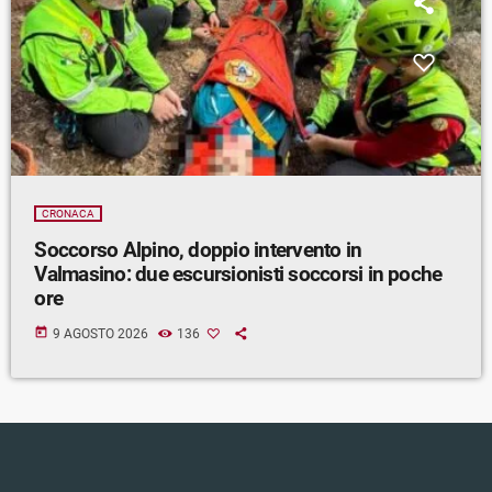
CRONACA
Soccorso Alpino, doppio intervento in
Valmasino: due escursionisti soccorsi in poche
ore
today
9 AGOSTO 2026
136