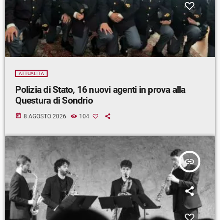
ATTUALITÀ
Polizia di Stato, 16 nuovi agenti in prova alla
Questura di Sondrio
today
8 AGOSTO 2026
104
insert_link