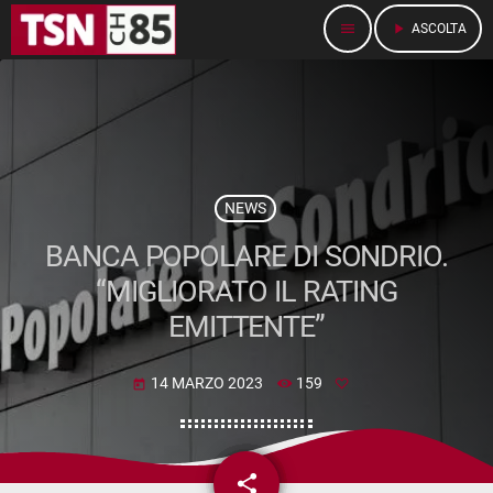
menu
play_arrow
ASCOLTA
NEWS
BANCA POPOLARE DI SONDRIO.
“MIGLIORATO IL RATING
EMITTENTE”
14 MARZO 2023
159
today
share
email