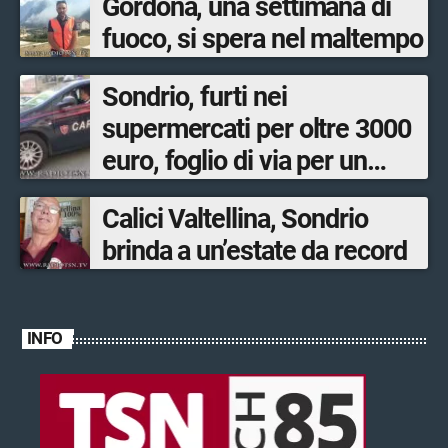
Gordona, una settimana di
fuoco, si spera nel maltempo
Sondrio, furti nei
supermercati per oltre 3000
euro, foglio di via per un
ventinovenne
Calici Valtellina, Sondrio
brinda a un’estate da record
INFO