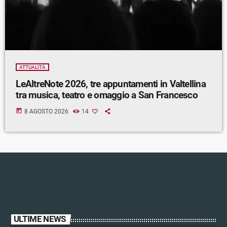
ATTUALITÀ
LeAltreNote 2026, tre appuntamenti in Valtellina
tra musica, teatro e omaggio a San Francesco
today
8 AGOSTO 2026
14
ULTIME NEWS