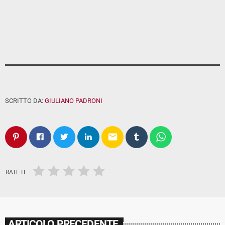
SCRITTO DA:
GIULIANO PADRONI
email
RATE IT
ARTICOLO PRECEDENTE